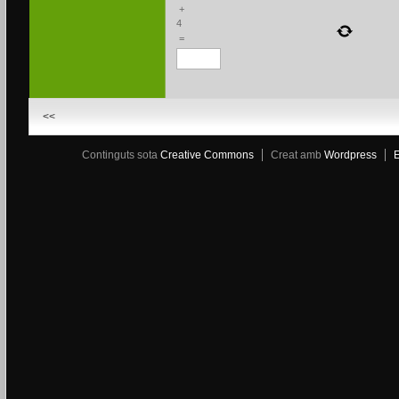
+
4
=
<<
Continguts sota
Creative Commons
Creat amb
Wordpress
E