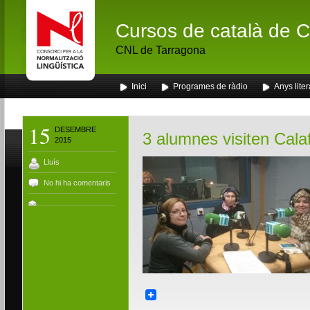
Cursos de català de Ca
CNL de Tarragona
Inici
Programes de ràdio
Anys liter
15
DESEMBRE
3 alumnes visiten Calaf
2015
Lluís
No hi ha comentaris