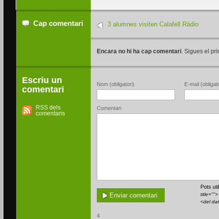
Cap comentari
3 alumnes visiten Calafell Ràdio
Encara no hi ha cap comentari
. Sigues el pri
Escriu un
Nom (obligatori)
E-mail (obligato
comentari
RSS dels
Comentari
comentaris
Pots ut
title=""
<del da
4