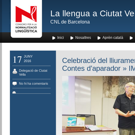
La llengua a Ciutat Ve
CNL de Barcelona
Inici
Nosaltres
Aprèn català
17
JUNY
Celebració del lliuram
2016
Contes d’aparador
» I
Delegació de Ciutat
Vella
No hi ha comentaris