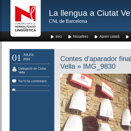
La llengua a Ciutat Ve
CNL de Barcelona
Inici
Nosaltres
Aprèn català
01
JULIOL
Contes d’aparador final
2016
Vella
» IMG_9830
Delegació de Ciutat
Vella
No hi ha comentaris