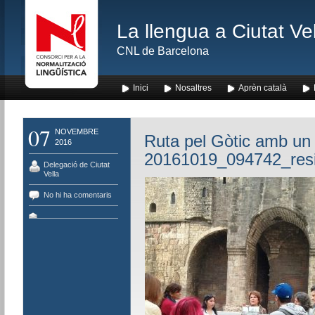
La llengua a Ciutat Ve
CNL de Barcelona
Inici
Nosaltres
Aprèn català
07
NOVEMBRE
Ruta pel Gòtic amb un 
2016
20161019_094742_res
Delegació de Ciutat
Vella
No hi ha comentaris