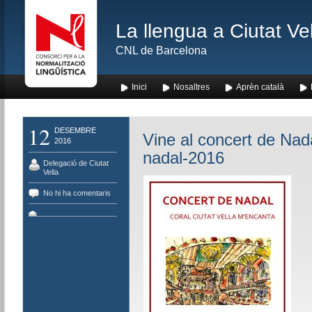
La llengua a Ciutat Ve
CNL de Barcelona
Inici
Nosaltres
Aprèn català
12
DESEMBRE
Vine al concert de Nada
2016
nadal-2016
Delegació de Ciutat
Vella
No hi ha comentaris