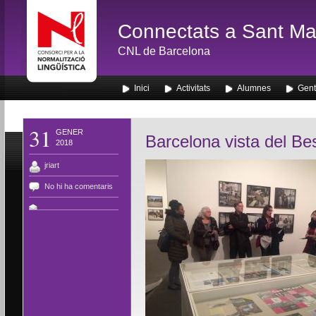
Connectats a Sant Mar
CNL de Barcelona
Inici
Activitats
Alumnes
Gent
31
GENER
Barcelona vista del Be
2018
jriart
No hi ha comentaris