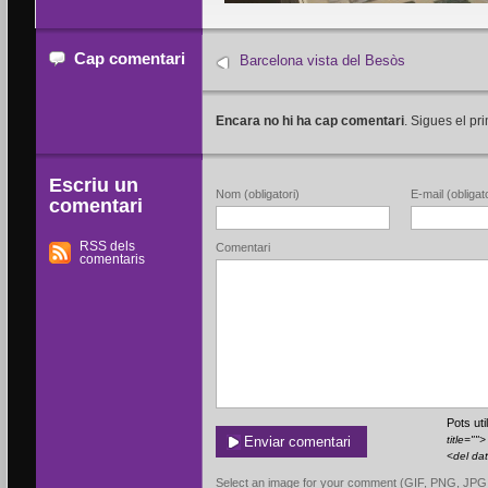
Cap comentari
Barcelona vista del Besòs
Encara no hi ha cap comentari
. Sigues el pri
Escriu un
Nom (obligatori)
E-mail (obligato
comentari
RSS dels
Comentari
comentaris
Pots ut
title=""
<del da
Select an image for your comment (GIF, PNG, JPG