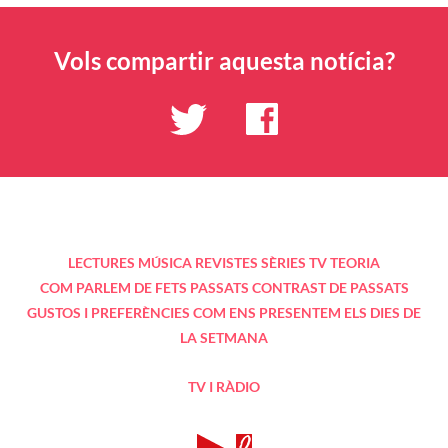
Vols compartir aquesta notícia?
LECTURES
MÚSICA
REVISTES
SÈRIES TV
TEORIA
COM PARLEM DE FETS PASSATS
CONTRAST DE PASSATS
GUSTOS I PREFERÈNCIES
COM ENS PRESENTEM
ELS DIES DE
LA SETMANA
TV I RÀDIO