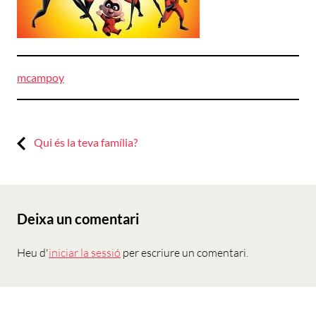
mcampoy
Previous:
Navegació
Qui és la teva família?
d'entrades
Deixa un comentari
Heu d'
iniciar la sessió
per escriure un comentari.