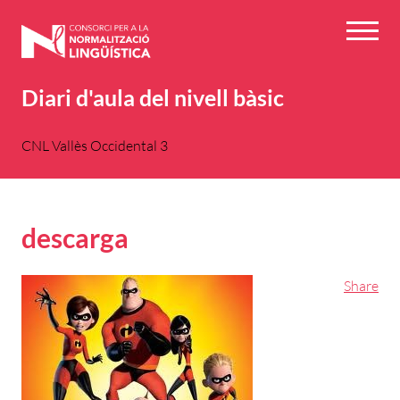
Vés
al
Menú
contingut
Diari d'aula del nivell bàsic
CNL Vallès Occidental 3
descarga
Share