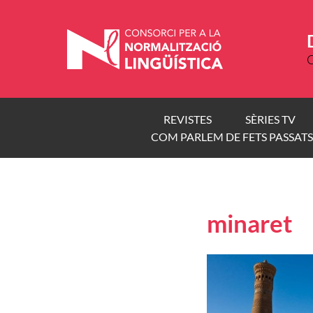
Vés
al
contingut
C
REVISTES
SÈRIES TV
COM PARLEM DE FETS PASSATS
minaret