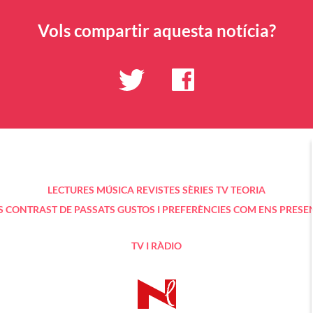
Vols compartir aquesta notícia?
LECTURES
MÚSICA
REVISTES
SÈRIES TV
TEORIA
S
CONTRAST DE PASSATS
GUSTOS I PREFERÈNCIES
COM ENS PRESE
TV I RÀDIO