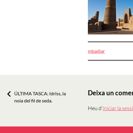
mbadiar
Navegació
d'entrades
Deixa un come
Previous:
ÚLTIMA TASCA: Idriss, la
noia del fil de seda.
Heu d'
iniciar la sess