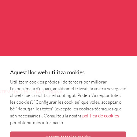
Aquest lloc web utilitza cookies
Utilitzem cookies pròpies i de tercers per millorar
l'experiència d'usuari, analitzar el trànsit, la vostra navegació
NTEM
ELS DIES DE LA SETMANA
al web i personalitzar el contingut. Podeu “Acceptar totes
les cookies”, “Configurar les cookies” que voleu acceptar o
bé “Rebutjar-les totes” (excepte les cookies tècniques que
són necessàries). Consulteu la nostra
política de cookies
per obtenir més informació.
Accepta totes les cookies