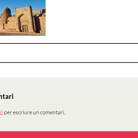
ntari
ió
per escriure un comentari.