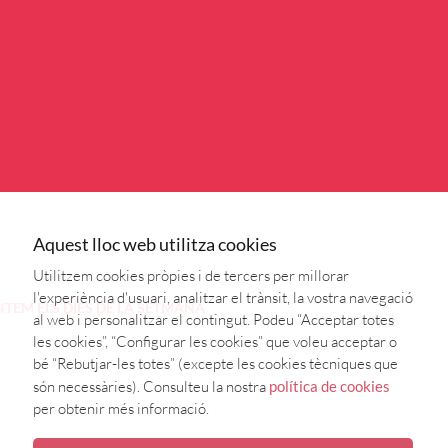
Aquest lloc web utilitza cookies
Utilitzem cookies pròpies i de tercers per millorar
l'experiència d'usuari, analitzar el trànsit, la vostra navegació
NTEM
ELS DIES DE LA SETMANA
al web i personalitzar el contingut. Podeu “Acceptar totes
les cookies”, “Configurar les cookies” que voleu acceptar o
bé “Rebutjar-les totes” (excepte les cookies tècniques que
són necessàries). Consulteu la nostra
política de cookies
per obtenir més informació.