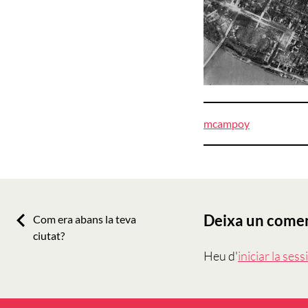
mcampoy
Navegació
d'entrades
Deixa un come
Previous:
Com era abans la teva
ciutat?
Heu d'
iniciar la sess