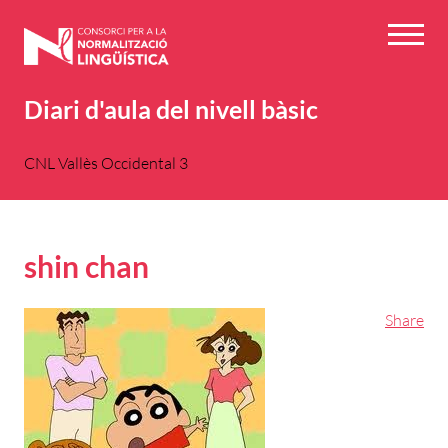
Vés
al
Menú
contingut
Diari d'aula del nivell bàsic
CNL Vallès Occidental 3
shin chan
Share