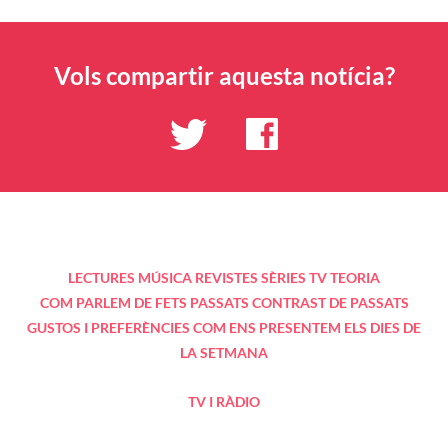
Vols compartir aquesta notícia?
LECTURES
MÚSICA
REVISTES
SÈRIES TV
TEORIA
COM PARLEM DE FETS PASSATS
CONTRAST DE PASSATS
GUSTOS I PREFERÈNCIES
COM ENS PRESENTEM
ELS DIES DE
LA SETMANA
TV I RÀDIO