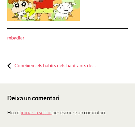
mbadiar
Previous:
Navegació
Coneixem els hàbits dels habitants de…
d'entrades
Deixa un comentari
Heu d'
iniciar la sessió
per escriure un comentari.