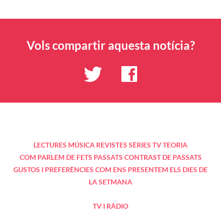
Vols compartir aquesta notícia?
LECTURES
MÚSICA
REVISTES
SÈRIES TV
TEORIA
COM PARLEM DE FETS PASSATS
CONTRAST DE PASSATS
GUSTOS I PREFERÈNCIES
COM ENS PRESENTEM
ELS DIES DE
LA SETMANA
TV I RÀDIO