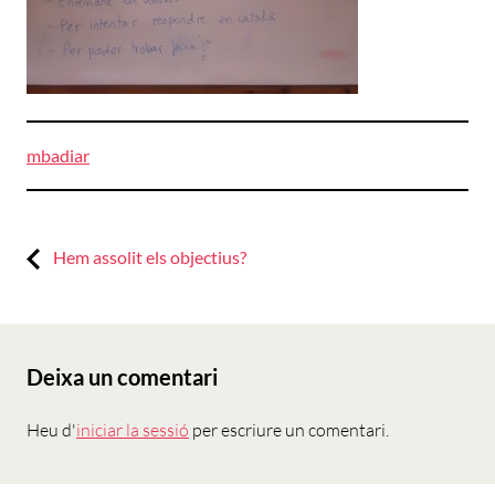
mbadiar
Previous:
Navegació
Hem assolit els objectius?
d'entrades
Deixa un comentari
Heu d'
iniciar la sessió
per escriure un comentari.