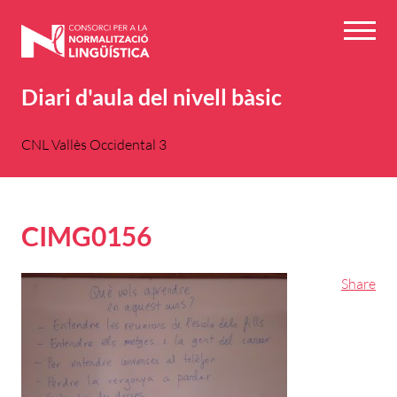
Vés
al
Menú
contingut
Diari d'aula del nivell bàsic
CNL Vallès Occidental 3
CIMG0156
Share