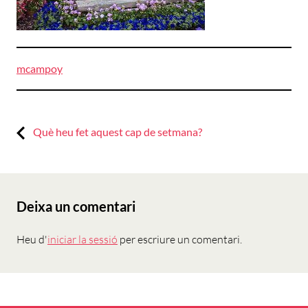
mcampoy
Previous:
Navegació
Què heu fet aquest cap de setmana?
d'entrades
Deixa un comentari
Heu d'
iniciar la sessió
per escriure un comentari.