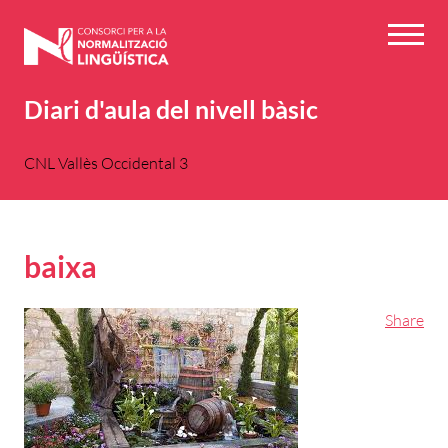
Vés
al
Menú
contingut
Diari d'aula del nivell bàsic
CNL Vallès Occidental 3
baixa
Share