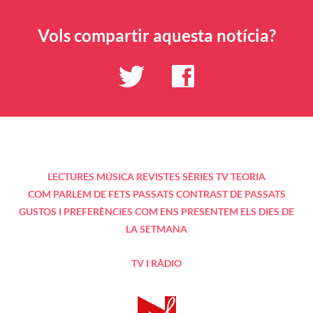
Vols compartir aquesta notícia?
LECTURES
MÚSICA
REVISTES
SÈRIES TV
TEORIA
COM PARLEM DE FETS PASSATS
CONTRAST DE PASSATS
GUSTOS I PREFERÈNCIES
COM ENS PRESENTEM
ELS DIES DE
LA SETMANA
TV I RÀDIO