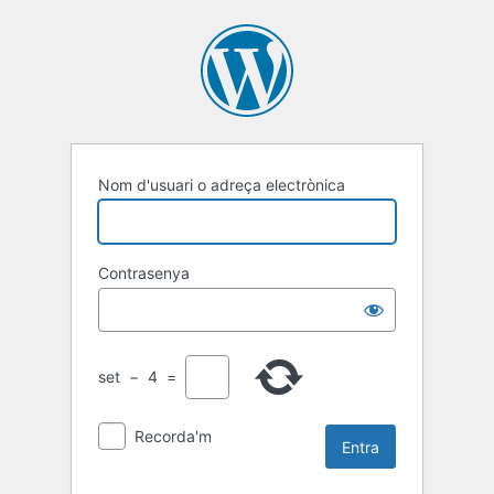
Entra
Nom d'usuari o adreça electrònica
Contrasenya
set
−
4
=
Recorda'm