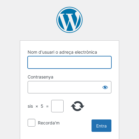
Entra
Nom d'usuari o adreça electrònica
Contrasenya
sis
×
5
=
Recorda'm