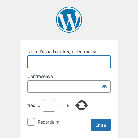
Entra
Nom d'usuari o adreça electrònica
Contrasenya
tres
×
=
18
Recorda'm