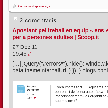
Comunitat d'aprenetatge
2 comentaris
Apostant pel treball en equip « ens
per a persones adultes | Scoop.it
27 Dec 11
19:45
#
[…] jQuery("#errors*").hide(); window.
data.themeInternalUrl; } }); } blogs.cpn
Angels
Força interessant….. Aquestes p
Domingo
personal i de forma automàtica – f
27 Dec 11
intencionadament- les organitzac
23:31
#
automatisme?