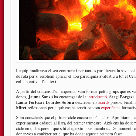
l’equip finalitzava el seu contracte i per tant es paralitzava la seva c
de ruta per si resolíem aplicar el nou paradigma avaluatiu a tot el Ce
col·laborativa d’un text.
A partir del consens d’un esquema, vam formar petits grups que es van
Jaume Sans
Sergi Borges
doncs,
s’ha encarregat de la
introducció
.
i
Laura Fortesa
Lourdes Subirà
i
descriuen els
acords
presos. Finalm
Miret
reflexionen per a què ens ha servit aquesta
experiència
formativ
Som conscients que el primer cicle encara no s’ha clos. Aprofitarem 
experimentat cadascú al llarg del primer trimestre. Això ens ha de ser
cicle en què esperem que s’hi afegeixin nous membres. De moment, en
donar-vos a conèixer tot el que ha donat aquesta primera fase: