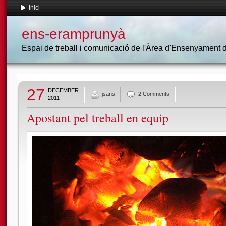
Inici
ens-eramprunyà
Espai de treball i comunicació de l'Àrea d'Ensenyament
27
DECEMBER
jsans
2 Comments
2011
Apostant pel treball en equip