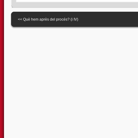
<<
Què hem après del procés? (i IV)