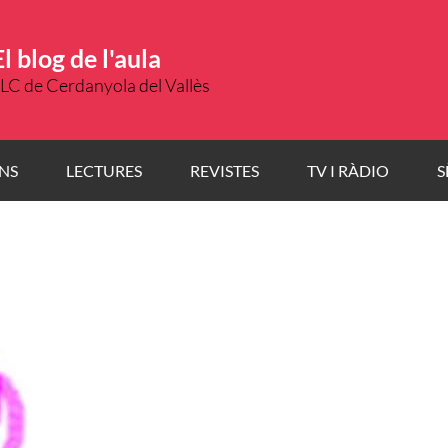
El blog de l'aula
LC de Cerdanyola del Vallès
NS
LECTURES
REVISTES
TV I RÀDIO
S