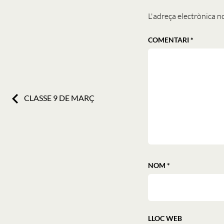
L'adreça electrònica no
COMENTARI
*
Previous:
CLASSE 9 DE MARÇ
NOM
*
LLOC WEB