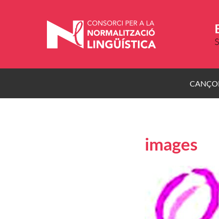
Vés
al
contingut
S
CANÇO
images