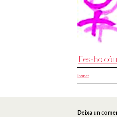
Fes-ho cór
jbonet
Navegació
d'entrades
Deixa un come