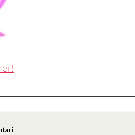
rer!
ntari