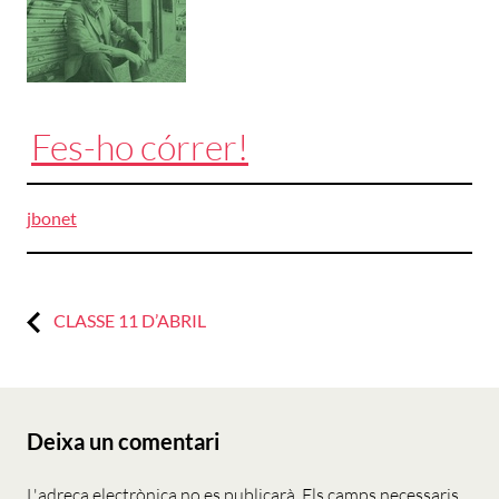
Fes-ho córrer!
jbonet
Previous:
Navegació
CLASSE 11 D’ABRIL
d'entrades
Deixa un comentari
L'adreça electrònica no es publicarà.
Els camps necessaris