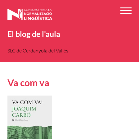
Vés
al
Menú
contingut
El blog de l'aula
SLC de Cerdanyola del Vallès
Va com va