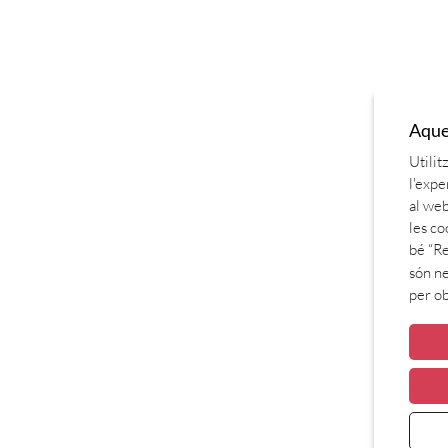
Aques
Utilit
l'expe
al web
les co
bé “Re
són ne
per o