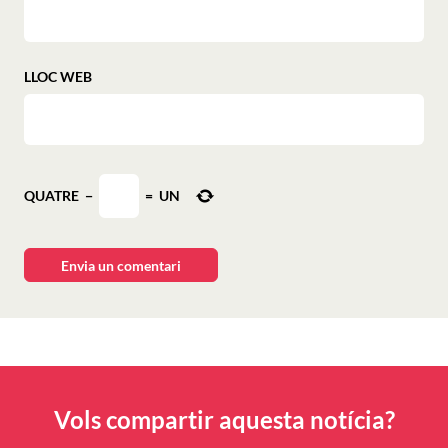
LLOC WEB
QUATRE
−
=
UN
Vols compartir aquesta notícia?