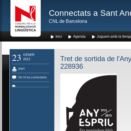
Connectats a Sant An
CNL de Barcelona
Inici
Agenda
Juguem amb la lleng
23
GENER
Tret de sortida de l’An
2013
228936
jriart
No hi ha comentaris