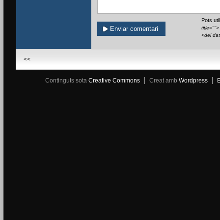
Pots ut
title=""
<del da
<<
Continguts sota
Creative Commons
Creat amb
Wordpress
E