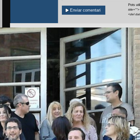
Pots ut
title=""
<del da