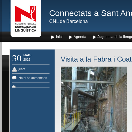
Connectats a Sant An
CNL de Barcelona
Inici
Agenda
Juguem amb la lleng
30
MAIG
Visita a la Fabra i Coa
2016
jriart
No hi ha comentaris