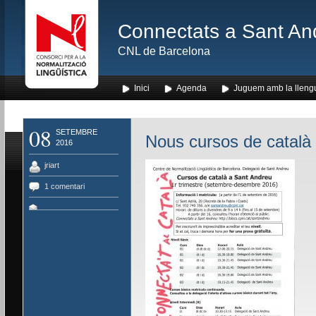
Connectats a Sant An
CNL de Barcelona
Inici
Agenda
Juguem amb la lleng
08
SETEMBRE
Nous cursos de català
2016
jriart
1 comentari