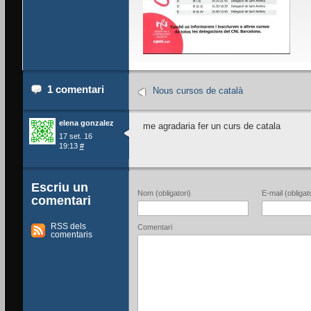
1 comentari
Nous cursos de català
elena gonzalez
me agradaria fer un curs de catala
17 set. 16
19:13
#
Escriu un
Nom (obligatori)
E-mail (obligato
comentari
RSS dels
Comentari
comentaris