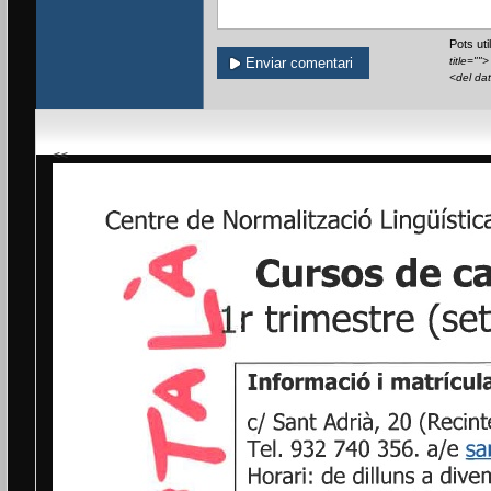
Pots ut
title=""
<del da
<<