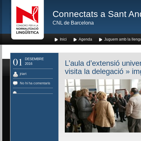
Connectats a Sant An
CNL de Barcelona
Inici
Agenda
Juguem amb la lleng
01
DESEMBRE
L’aula d’extensió univer
2016
visita la delegació
» im
jriart
No hi ha comentaris