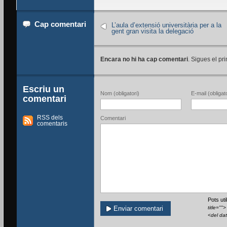
Cap comentari
L’aula d’extensió universitària per a la
gent gran visita la delegació
Encara no hi ha cap comentari
. Sigues el pri
Escriu un
Nom (obligatori)
E-mail (obligato
comentari
RSS dels
Comentari
comentaris
Pots ut
title=""
<del da