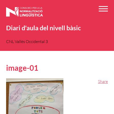
Vés
al
Menú
contingut
Diari d'aula del nivell bàsic
CNL Vallès Occidental 3
image-01
Share