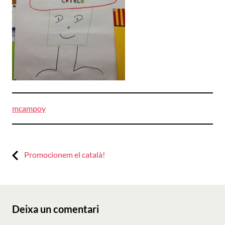
mcampoy
Previous:
Navegació
Promocionem el català!
d'entrades
Deixa un comentari