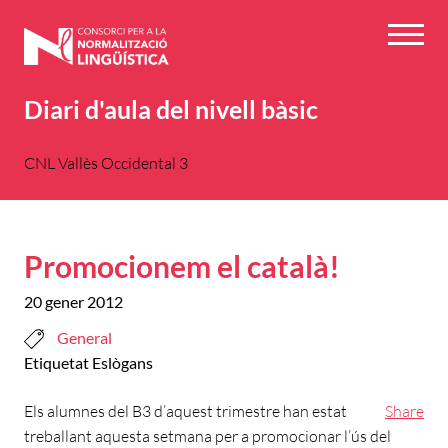
Vés
al
Menú
contingut
Diari d'aula del nivell bàsic
CNL Vallès Occidental 3
Promocionem el català!
20 gener 2012
General
Etiquetat
Eslògans
Els alumnes del B3 d’aquest trimestre han estat
Share
treballant aquesta setmana per a promocionar l’ús del