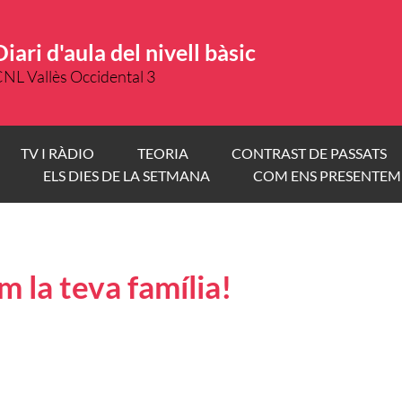
Diari d'aula del nivell bàsic
NL Vallès Occidental 3
TV I RÀDIO
TEORIA
CONTRAST DE PASSATS
ELS DIES DE LA SETMANA
COM ENS PRESENTEM
m la teva família!