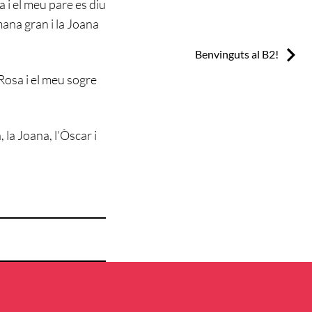
 i el meu pare es diu
ana gran i la Joana
Next:
Benvinguts al B2!
Rosa i el meu sogre
 la Joana, l’Òscar i