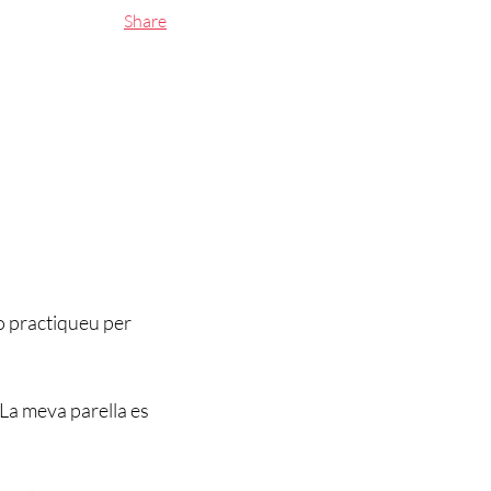
Share
o practiqueu per
. La meva parella es