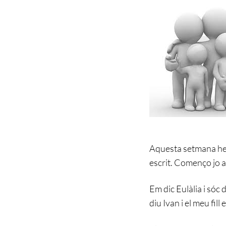
Aquesta setmana hem
escrit. Començo jo 
Em dic Eulàlia i sóc 
diu Ivan i el meu fill