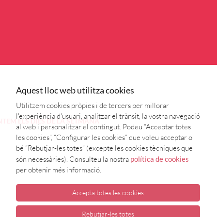
Aquest lloc web utilitza cookies
Utilitzem cookies pròpies i de tercers per millorar
l'experiència d'usuari, analitzar el trànsit, la vostra navegació
NTEM
ELS DIES DE LA SETMANA
al web i personalitzar el contingut. Podeu “Acceptar totes
les cookies”, “Configurar les cookies” que voleu acceptar o
bé “Rebutjar-les totes” (excepte les cookies tècniques que
són necessàries). Consulteu la nostra
política de cookies
per obtenir més informació.
Accepta totes les cookies
Rebutjar-les totes