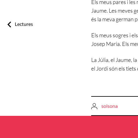
Els meus pares i les
Jaume. Les meves ge
és la meva german pet
Previous:
Lectures
Els meus sogres i el
Josep Maria. Els meu
La Júlia, el Jaume, l
el Jordi són els tiets
solsona
Navegació
d'entrades