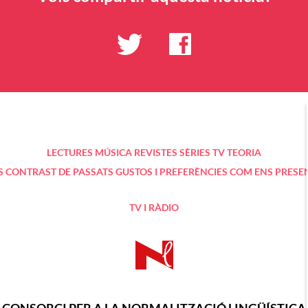
LECTURES
MÚSICA
REVISTES
SÈRIES TV
TEORIA
S
CONTRAST DE PASSATS
GUSTOS I PREFERÈNCIES
COM ENS PRESE
TV I RÀDIO