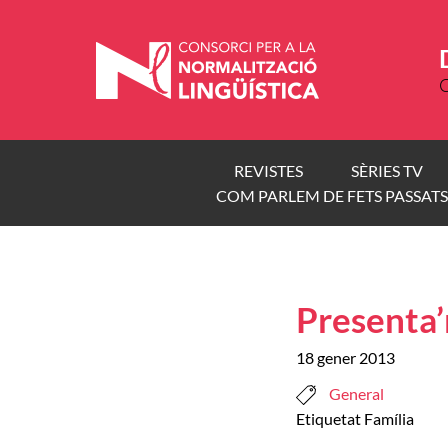
Vés
al
contingut
C
REVISTES
SÈRIES TV
COM PARLEM DE FETS PASSATS
Presenta’
18 gener 2013
General
Etiquetat
Família