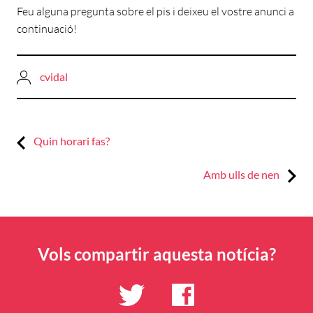
Feu alguna pregunta sobre el pis i deixeu el vostre anunci a
continuació!
cvidal
Previous:
Navegació
Quin horari fas?
d'entrades
Next:
Amb ulls de nen
Vols compartir aquesta notícia?