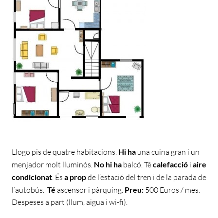
Llogo pis de quatre habitacions.
Hi ha
una cuina gran i un
menjador molt lluminós.
No hi ha
balcó. Té
calefacció
i
aire
condicionat
. És
a prop
de l’estació del tren i de la parada de
l’autobús.
Té
ascensor i pàrquing.
Preu:
500 Euros / mes.
Despeses a part (llum, aigua i wi-fi).