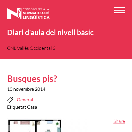
Vés
al
Menú
contingut
Diari d'aula del nivell bàsic
CNL Vallès Occidental 3
Busques pis?
10 novembre 2014
General
Etiquetat
Casa
Share