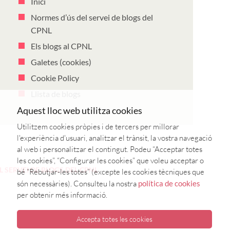
Inici
Normes d’ús del servei de blogs del
CPNL
Els blogs al CPNL
Galetes (cookies)
Cookie Policy
Llista de blogs
Aquest lloc web utilitza cookies
Utilitzem cookies pròpies i de tercers per millorar
l'experiència d'usuari, analitzar el trànsit, la vostra navegació
al web i personalitzar el contingut. Podeu “Acceptar totes
les cookies”, “Configurar les cookies” que voleu acceptar o
 SERVEI DE BLOGS DEL CPNL
bé “Rebutjar-les totes” (excepte les cookies tècniques que
són necessàries). Consulteu la nostra
política de cookies
per obtenir més informació.
Accepta totes les cookies