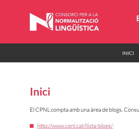
Vés
al
contingut
INICI
Inici
El CPNL compta amb una àrea de blogs. Consult
http://www.cpnl.cat/llista-blogs/