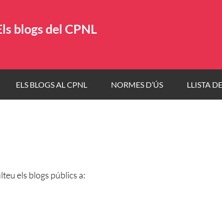
Els blogs del CPNL
ELS BLOGS AL CPNL
NORMES D’ÚS
LLISTA D
eu els blogs públics a: