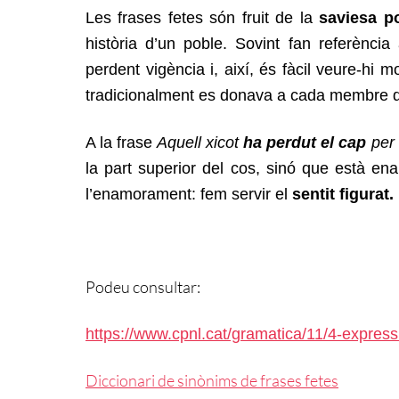
Les frases fetes són fruit de la
saviesa p
història d’un poble. Sovint fan referènci
perdent vigència i, així, és fàcil veure-hi 
tradicionalment es donava a cada membre de 
A la frase
Aquell xicot
ha perdut el cap
per
la part superior del cos, sinó que està e
l’enamorament: fem servir el
sentit figurat.
Podeu consultar:
https://www.cpnl.cat/gramatica/11/4-expressiv
Diccionari de sinònims de frases fetes