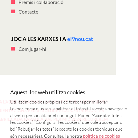
Premis i col·laboració
Contacte
JOC A LES XARXES I A
el9nou.cat
Com jugar-hi
Aquest lloc web utilitza cookies
Utilitzem cookies pròpies i de tercers per millorar
“A L’ABRIL CADA PARAULA VAL PER MIL” A LES XARXES
l'experiència d'usuari, analitzar el trànsit, la vostra navegació
IENTACIONS PER RESOLDRE ENIGMES
PREGUNTES
al web i personalitzar el contingut. Podeu “Acceptar totes
ABRIL CADA PARAULA VAL PER MIL” 2024
RECUPEREM
les cookies”, “Configurar les cookies” que voleu acceptar o
bé “Rebutjar-les totes” (excepte les cookies tècniques que
són necessàries). Consulteu la nostra
política de cookies