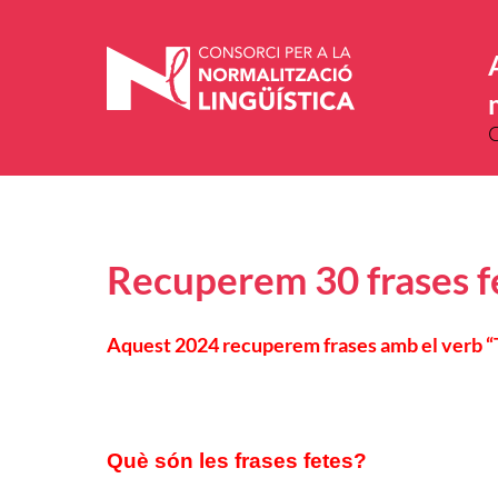
Vés
al
contingut
Recuperem 30 frases f
Aquest 2024 recuperem frases amb el verb 
Què són les frases fetes?