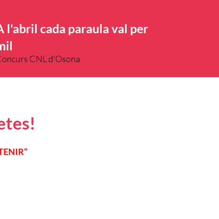
A l'abril cada paraula val per
mil
Concurs CNL d'Osona
etes!
“TENIR”