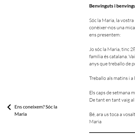
Benvinguts i benvingu
Sóc la Maria, la vostra
conèixer-nos una mica 
ens presentem:
Jo sóc la Maria, tinc 2
família és catalana. Va
anys que treballo de p
Treballo als matins i a 
Els caps de setmana m’a
De tant en tant vaig a
Previous:
Ens coneixem? Sóc la
Maria
Bé, ara us toca a vosal
Maria