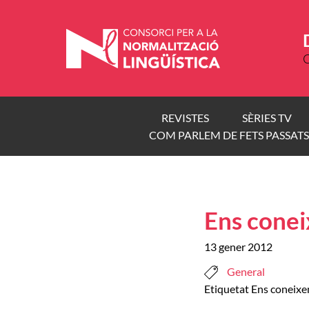
Vés
al
contingut
C
REVISTES
SÈRIES TV
COM PARLEM DE FETS PASSATS
Ens conei
13 gener 2012
General
Etiquetat
Ens coneix