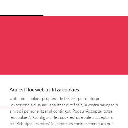
Aquest lloc web utilitza cookies
Utilitzem cookies pròpies i de tercers per millorar
l'experiència d'usuari, analitzar el trànsit, la vostra navegació
NTEM
ELS DIES DE LA SETMANA
al web i personalitzar el contingut. Podeu “Acceptar totes
les cookies”, “Configurar les cookies” que voleu acceptar o
bé “Rebutjar-les totes” (excepte les cookies tècniques que