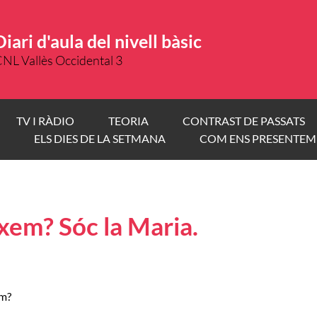
Diari d'aula del nivell bàsic
NL Vallès Occidental 3
TV I RÀDIO
TEORIA
CONTRAST DE PASSATS
ELS DIES DE LA SETMANA
COM ENS PRESENTEM
xem? Sóc la Maria.
em?