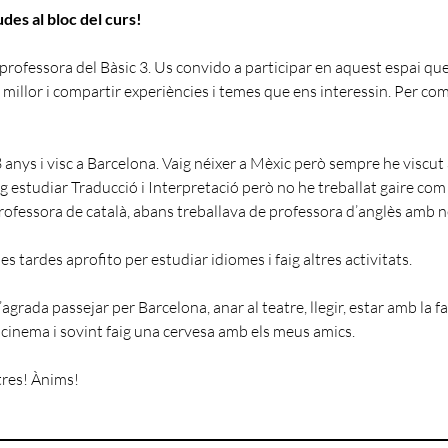
des al bloc del curs!
 professora del Bàsic 3. Us convido a participar en aquest espai que
millor i compartir experiències i temes que ens interessin. Per c
8 anys i visc a Barcelona. Vaig néixer a Mèxic però sempre he viscut
ig estudiar Traducció i Interpretació però no he treballat gaire com
rofessora de català, abans treballava de professora d’anglès amb n
les tardes aprofito per estudiar idiomes i faig altres activitats.
grada passejar per Barcelona, anar al teatre, llegir, estar amb la fa
l cinema i sovint faig una cervesa amb els meus amics.
tres! Ànims!