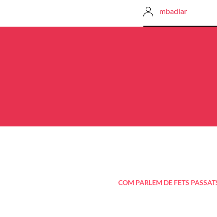
mbadiar
Navegació
d'entrades
COM PARLEM DE FETS PASSAT