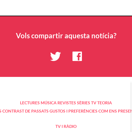
Vols compartir aquesta notícia?
LECTURES
MÚSICA
REVISTES
SÈRIES TV
TEORIA
S
CONTRAST DE PASSATS
GUSTOS I PREFERÈNCIES
COM ENS PRESE
TV I RÀDIO