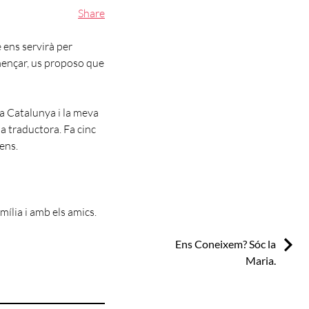
Share
 ens servirà per
omençar, us proposo que
 a Catalunya i la meva
 a traductora. Fa cinc
ens.
mília i amb els amics.
Next:
Ens Coneixem? Sóc la
Maria.