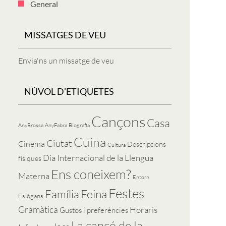
General
MISSATGES DE VEU
Envia'ns un missatge de veu
NÚVOL D’ETIQUETES
Cançons
Casa
AnyBrossa
AnyFabra
Biografia
Cuina
Ciutat
Cinema
Descripcions
Cultura
Dia Internacional de la Llengua
físiques
Ens coneixem?
Materna
Entorn
Festes
Feina
Família
Eslògans
Gramàtica
Horaris
Gustos i preferències
La cançó de la