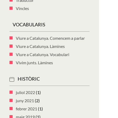
Traductor
Vincles
VOCABULARIS
Viure a Catalunya. Comencem a parlar
Viure a Catalunya. Làmines
Viure a Catalunya. Vocabulari
Vivim junts. Làmines
HISTÒRIC
juliol 2022
(1)
juny 2021
(2)
febrer 2021
(1)
maig 2019
(1)