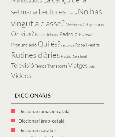
Jocs
Infantesa
No has
setmana
Lectures
música
vingut a classe?
Objectius
Notícies
On vius?
Pedrolo
Poesia
Parts del cos
Qui és?
Pronunciació
Roba i vestits
records
Rutines diàries
Ràdio
Sant Jordi
Televisió
Viatges
Temps
Transports
vida
Vídeos
DICCIONARIS
Diccionari amazic-català
Diccionari àrab-català
Diccionari català –