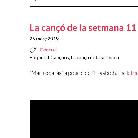
La cançó de la setmana 11
25 març 2019
General
Etiquetat
Cançons
,
La cançó de la setmana
“Mai trobaràs” a petició de l’Elisabeth. I la
lletra