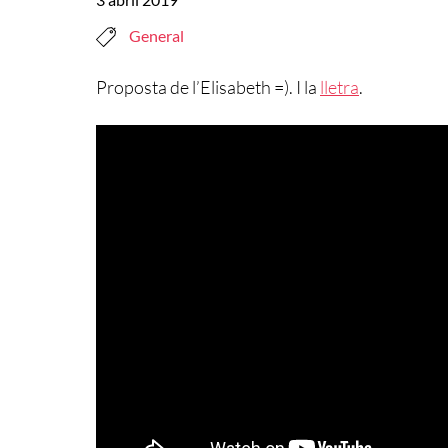
General
Proposta de l’Elisabeth =). I la
lletra
.