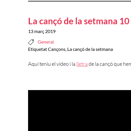
La cançó de la setmana 10
13 març 2019
General
Etiquetat
Cançons
,
La cançó de la setmana
Aquí teniu el vídeo i la
lletra
de la cançó que hem