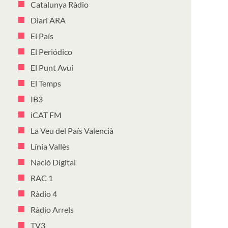
Catalunya Ràdio
Diari ARA
El País
El Periódico
El Punt Avui
El Temps
IB3
iCAT FM
La Veu del País Valencià
Línia Vallès
Nació Digital
RAC 1
Ràdio 4
Ràdio Arrels
TV3