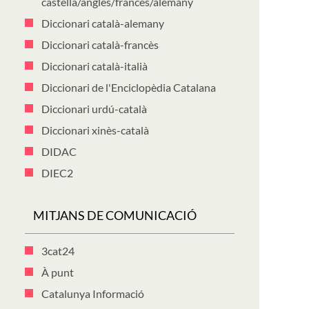
castellà/anglès/francès/alemany
Diccionari català-alemany
Diccionari català-francès
Diccionari català-italià
Diccionari de l'Enciclopèdia Catalana
Diccionari urdú-català
Diccionari xinès-català
DIDAC
DIEC2
MITJANS DE COMUNICACIÓ
3cat24
À punt
Catalunya Informació