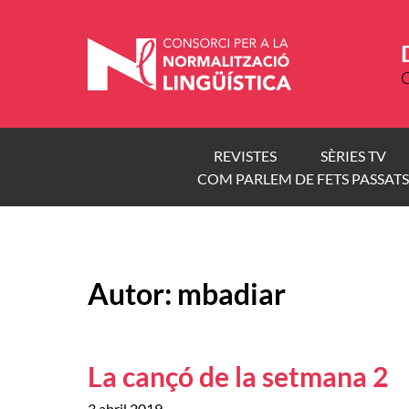
Vés
al
contingut
C
REVISTES
SÈRIES TV
COM PARLEM DE FETS PASSATS
Autor:
mbadiar
La cançó de la setmana 2
3 abril 2019