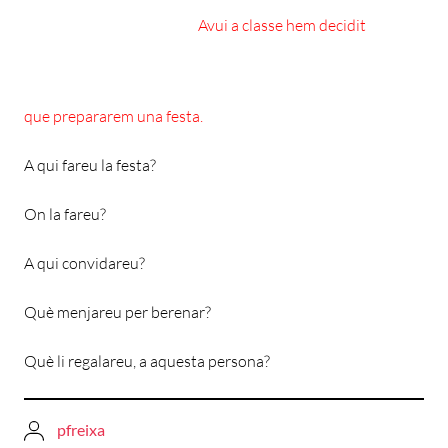
Avui a classe hem decidit
que prepararem una festa.
A qui fareu la festa?
On la fareu?
A qui convidareu?
Què menjareu per berenar?
Què li regalareu, a aquesta persona?
pfreixa