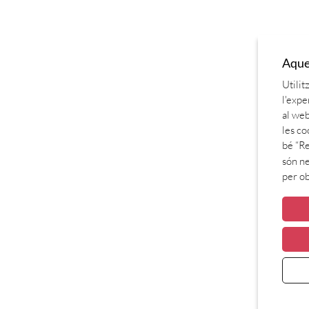
Aques
Utilit
l'expe
al web
les co
bé “Re
són ne
per o