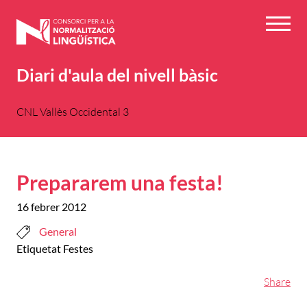
Vés
al
Menú
contingut
Diari d'aula del nivell bàsic
CNL Vallès Occidental 3
Prepararem una festa!
16 febrer 2012
General
Etiquetat
Festes
Share