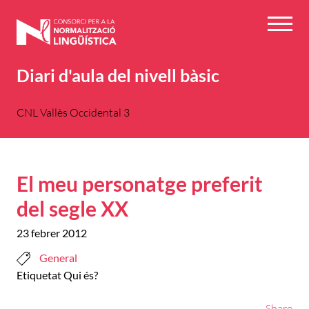
Vés
al
Menú
contingut
Diari d'aula del nivell bàsic
CNL Vallès Occidental 3
El meu personatge preferit
del segle XX
23 febrer 2012
General
Etiquetat
Qui és?
Share