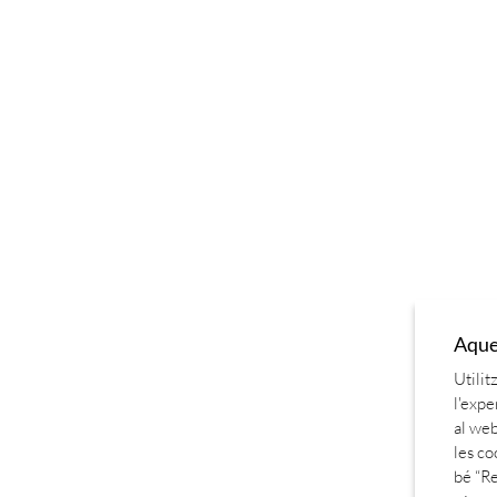
Aques
Utilit
l'expe
al web
les co
bé “Re