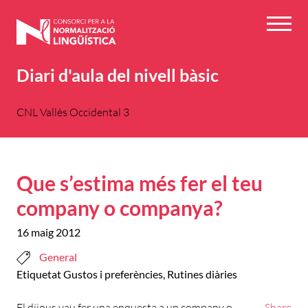
Vés
al
Menú
contingut
Diari d'aula del nivell bàsic
CNL Vallès Occidental 3
Que s’estima més fer el teu
company o companya?
16 maig 2012
General
Etiquetat
Gustos i preferències
,
Rutines diàries
El dijous vau fer una enquesta a un company o
Share