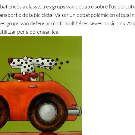
bat encès a classe, tres grups van debatre sobre l’ús del cotx
ansport o de la bicicleta. Va ser un debat polèmic en el qual 
res grups van defensar molt i molt bé les seves posicions. Aq
ilitzar per a defensar-les!