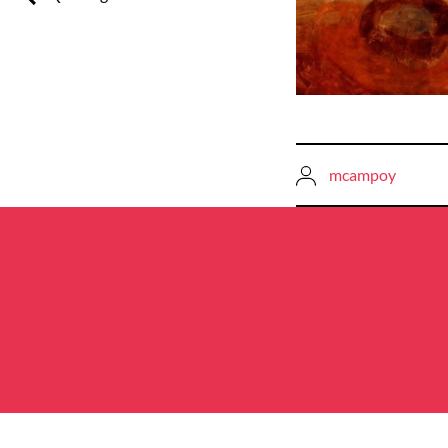
mcampoy
Navegació
d'entrades