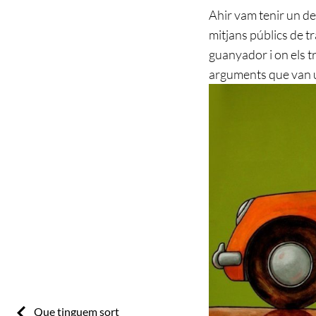
Ahir vam tenir un de
mitjans públics de tr
guanyador i on els t
arguments que van ut
Previous:
Que tinguem sort