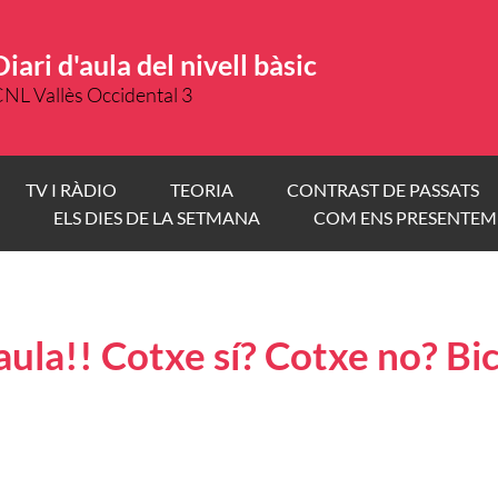
Diari d'aula del nivell bàsic
NL Vallès Occidental 3
TV I RÀDIO
TEORIA
CONTRAST DE PASSATS
ELS DIES DE LA SETMANA
COM ENS PRESENTEM
aula!! Cotxe sí? Cotxe no? Bic