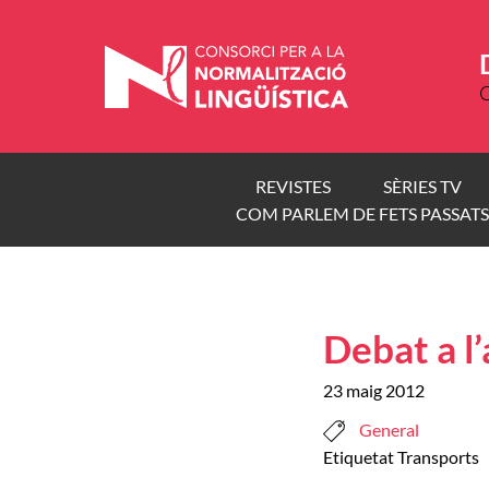
Vés
al
contingut
C
REVISTES
SÈRIES TV
COM PARLEM DE FETS PASSATS
Debat a l’
23 maig 2012
General
Etiquetat
Transports