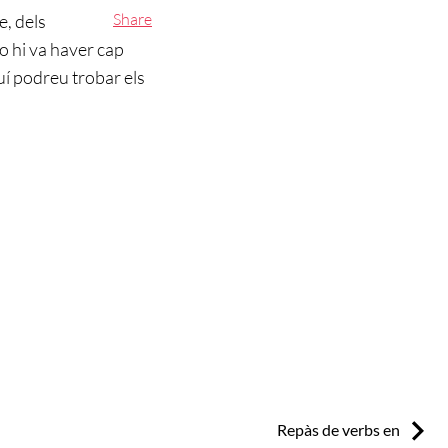
Share
e, dels
no hi va haver cap
uí podreu trobar els
Next:
Repàs de verbs en