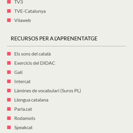
TV3
TVE-Catalunya
Vilaweb
RECURSOS PER A L'APRENENTATGE
Els sons del català
Exercicis del DIDAC
Galí
Intercat
Làmines de vocabulari (Suros PL)
Llengua catalana
Parla.cat
Rodamots
Speakcat