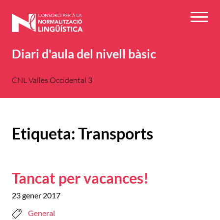
Vés
al
Menú
contingut
Diari d'aula del nivell bàsic
CNL Vallès Occidental 3
Etiqueta:
Transports
Tancat per vacances!
23 gener 2017
General