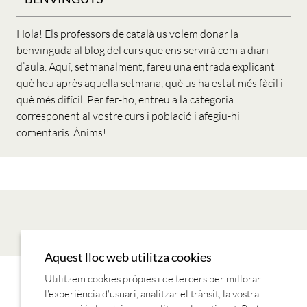
Hola! Els professors de català us volem donar la
benvinguda al blog del curs que ens servirà com a diari
d’aula. Aquí, setmanalment, fareu una entrada explicant
què heu après aquella setmana, què us ha estat més fàcil i
què més difícil. Per fer-ho, entreu a la categoria
corresponent al vostre curs i població i afegiu-hi
comentaris. Ànims!
Aquest lloc web utilitza cookies
Utilitzem cookies pròpies i de tercers per millorar
LECTURES
MÚSICA
REVISTES
SÈRIES TV
TEORIA
l'experiència d'usuari, analitzar el trànsit, la vostra
COM PARLEM DE FETS PASSATS
CONTRAST DE PASSATS