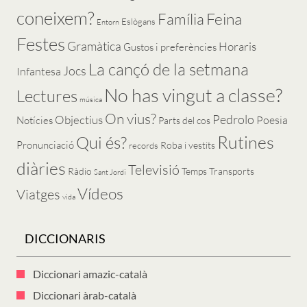
coneixem?
Feina
Família
Eslògans
Entorn
Festes
Gramàtica
Horaris
Gustos i preferències
La cançó de la setmana
Jocs
Infantesa
No has vingut a classe?
Lectures
música
On vius?
Pedrolo
Objectius
Poesia
Notícies
Parts del cos
Rutines
Qui és?
Pronunciació
Roba i vestits
records
diàries
Televisió
Ràdio
Temps
Transports
Sant Jordi
Vídeos
Viatges
vida
DICCIONARIS
Diccionari amazic-català
Diccionari àrab-català