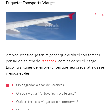
Etiquetat
Transports
,
Viatges
Share
Amb aquest fred ja tenim ganes que arribi el bon temps i
pensar on anirem de
vacances
i com ha de ser el viatge.
Escolliu algunes de les preguntes que heu preparat a classe
i responeu-les:
On t’agradaria anar de vacances?
On vols viatjar? A Nova York o a França?
Què prefereixes, viatjar sol o acompanyat?
Què prefereixes, el mar o la muntanya?