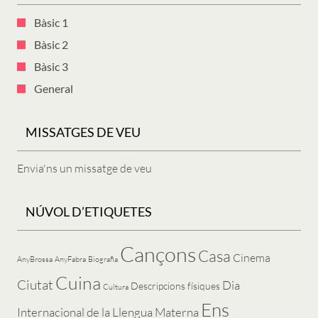
Bàsic 1
Bàsic 2
Bàsic 3
General
MISSATGES DE VEU
Envia'ns un missatge de veu
NÚVOL D’ETIQUETES
Cançons
Casa
Cinema
AnyBrossa
AnyFabra
Biografia
Cuina
Ciutat
Dia
Descripcions físiques
Cultura
Ens
Internacional de la Llengua Materna