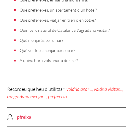
Què prefereixes, un apartament o un hotel?
Què prefereixes, viatjar en tren o en cotxe?
Quin parc natural de Catalunya t’agradaria visitar?
Què menjaràs per dinar?
Què voldries menjar per sopar?
A quina hora vols anar a dormir?
Recordeu que heu d’utilitzar:
voldria anar…, voldria visitar…,
m’agradaria menjar…, prefereixo…
pfreixa