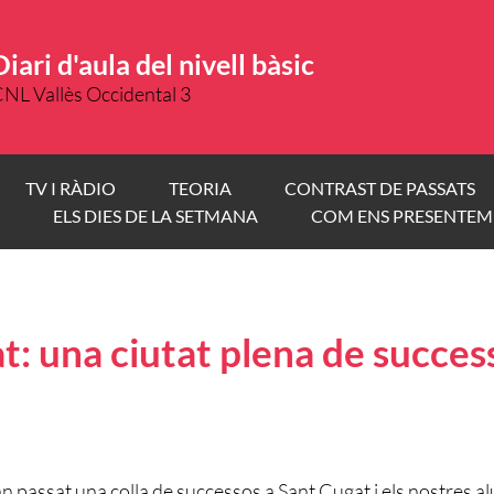
Diari d'aula del nivell bàsic
NL Vallès Occidental 3
TV I RÀDIO
TEORIA
CONTRAST DE PASSATS
ELS DIES DE LA SETMANA
COM ENS PRESENTEM
t: una ciutat plena de succes
 passat una colla de successos a Sant Cugat i els nostres 