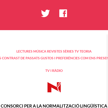
LECTURES
MÚSICA
REVISTES
SÈRIES TV
TEORIA
S
CONTRAST DE PASSATS
GUSTOS I PREFERÈNCIES
COM ENS PRESE
TV I RÀDIO
CONSORCI PER A LA NORMALITZACIÓ LINGÜÍSTICA