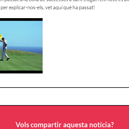
 per explicar-nos-els, vet aquí què ha passat!
Vols compartir aquesta notícia?