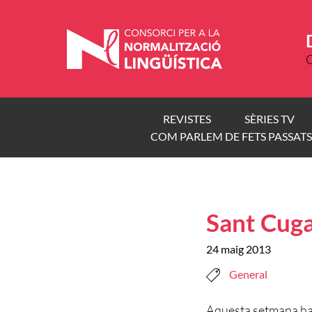
Vés
al
contingut
C
REVISTES
SÈRIES TV
COM PARLEM DE FETS PASSATS
Sant Cuga
24 maig 2013
General
Aquesta setmana han