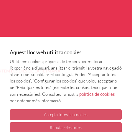
Aquest lloc web utilitza cookies
Utilitzem cookies pròpies i de tercers per millorar
l'experiència d'usuari, analitzar el trànsit, la vostra navegació
NTEM
ELS DIES DE LA SETMANA
al web i personalitzar el contingut. Podeu “Acceptar totes
les cookies”, “Configurar les cookies” que voleu acceptar o
bé “Rebutjar-les totes” (excepte les cookies tècniques que
són necessàries). Consulteu la nostra
política de cookies
per obtenir més informació.
Accepta totes les cookies
Rebutjar-les totes