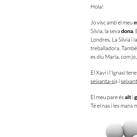
Hola!
Jo visc amb el meu
m
Sílvia, la seva
dona
.
Londres. La Sílvia i 
treballadora. També
es diu Maria, com jo,
El Xavi i l’Ignasi ten
seixanta-si
s i
seixan
El meu pare és
alt
i
g
Té el nas i les mans 