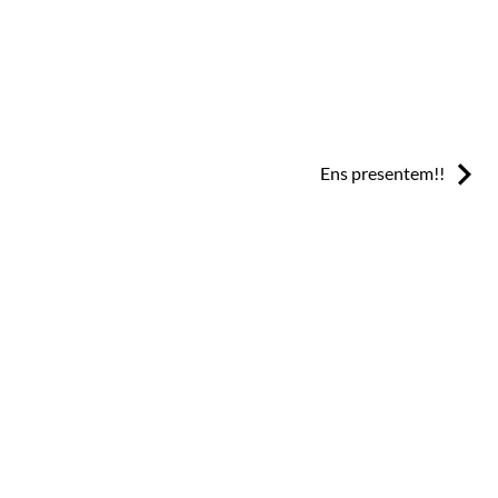
Next:
Ens presentem!!