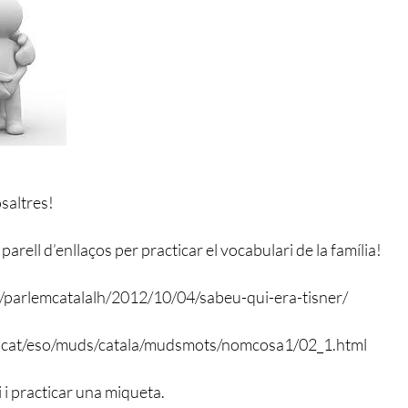
osaltres!
parell d’enllaços per practicar el vocabulari de la família!
at/parlemcatalalh/2012/10/04/sabeu-qui-era-tisner/
.cat/eso/muds/catala/mudsmots/nomcosa1/02_1.html
 i practicar una miqueta.