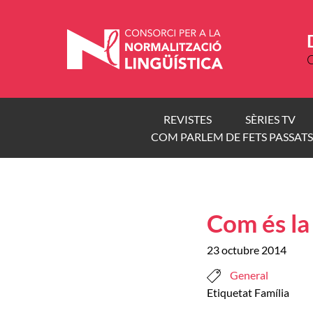
Vés
al
contingut
C
REVISTES
SÈRIES TV
COM PARLEM DE FETS PASSATS
Com és la 
23 octubre 2014
General
Etiquetat
Família