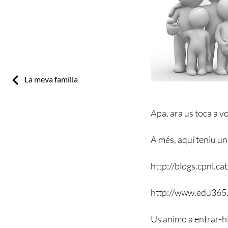
Previous:
La meva família
Apa, ara us toca a v
A més, aquí teniu un 
http://blogs.cpnl.c
http://www.edu365
Us animo a entrar-hi