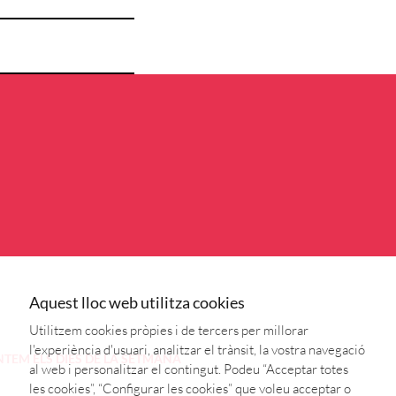
Aquest lloc web utilitza cookies
Utilitzem cookies pròpies i de tercers per millorar
l'experiència d'usuari, analitzar el trànsit, la vostra navegació
NTEM
ELS DIES DE LA SETMANA
al web i personalitzar el contingut. Podeu “Acceptar totes
les cookies”, “Configurar les cookies” que voleu acceptar o