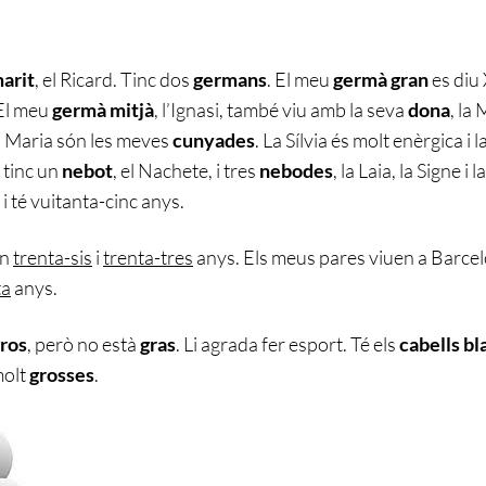
arit
, el Ricard. Tinc dos
germans
. El meu
germà gran
es diu 
 El meu
germà mitjà
, l’Ignasi, també viu amb la seva
dona
, la
la Maria són les meves
cunyades
. La Sílvia és molt enèrgica i 
 tinc un
nebot
, el Nachete, i tres
nebodes
, la Laia, la Signe i
 i té vuitanta-cinc anys.
en
trenta-sis
i
trenta-tres
anys. Els meus pares viuen a Barcel
ta
anys.
ros
, però no està
gras
. Li agrada fer esport. Té els
cabells bl
molt
grosses
.