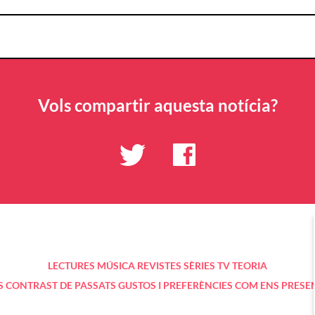
Vols compartir aquesta notícia?
LECTURES
MÚSICA
REVISTES
SÈRIES TV
TEORIA
S
CONTRAST DE PASSATS
GUSTOS I PREFERÈNCIES
COM ENS PRESE