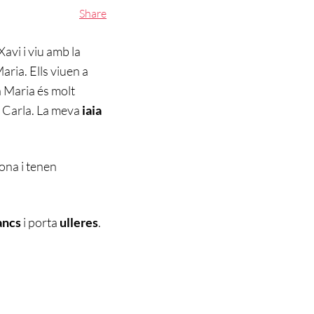
Share
Xavi i viu amb la
 Maria. Ells viuen a
la Maria és molt
 la Carla. La meva
iaia
ona i tenen
ancs
i porta
ulleres
.