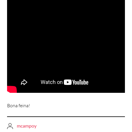
Bona feina!
mcampoy