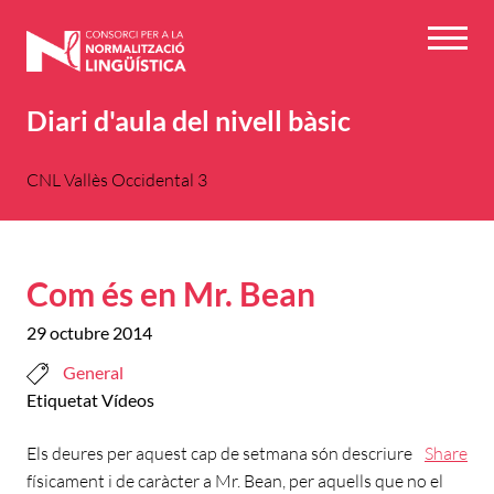
Vés
al
Menú
contingut
Diari d'aula del nivell bàsic
CNL Vallès Occidental 3
Com és en Mr. Bean
29 octubre 2014
General
Etiquetat
Vídeos
Els deures per aquest cap de setmana són descriure
Share
físicament i de caràcter a Mr. Bean, per aquells que no el