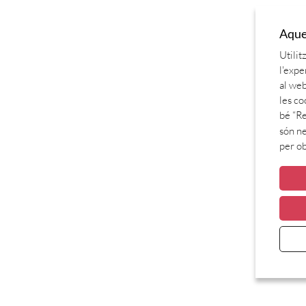
Aques
Utilit
l'expe
al web
les co
bé “Re
són ne
per o