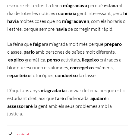
escriure els textos. La feina
m’agradava
perquè
estava
al
dia de totes les notícies i
coneixia
gent interessant, però
hi
havia
moltes coses que no
m’agradaven
, com els horaris o
l’estrès, perquè sempre
havia
de corregir molt ràpid.
La feina que
faig
ara m’agrada molt més perquè
preparo
classes,
parlo
amb persones de països molt diferents,
explico
gramàtica,
penso
activitats,
llegeixo
entrades al
bloc que escriuen els alumnes,
corregeixo
exàmens,
reparteixo
fotocòpies,
condueixo
la classe…
D’aquí uns anys
m’agradaria
canviar de feina perquè estic
estudiant dret, així que
faré
d’advocada,
ajudaré
i
assessoraré
la gent amb els seus problemes amb la
justícia.
cvidal