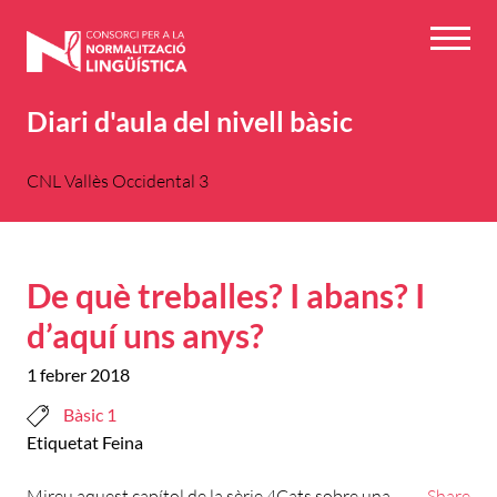
Vés
al
Menú
contingut
Diari d'aula del nivell bàsic
CNL Vallès Occidental 3
De què treballes? I abans? I
d’aquí uns anys?
1 febrer 2018
Bàsic 1
Etiquetat
Feina
Mireu aquest capítol de la sèrie 4Cats sobre una
Share