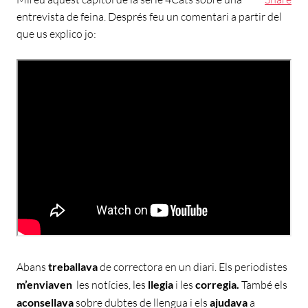
entrevista de feina. Després feu un comentari a partir del
que us explico jo:
Abans
treballava
de correctora en un diari. Els periodistes
m’enviaven
les notícies, les
llegia
i les
corregia.
També els
aconsellava
sobre dubtes de llengua i els
ajudava
a