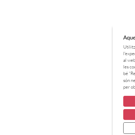
Aques
Utilit
l'expe
al web
les co
bé “Re
són ne
per o