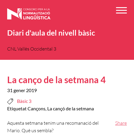
Vés
al
Menú
contingut
Diari d'aula del nivell bàsic
CNL Vallès Occidental 3
La canço de la setmana 4
31 gener 2019
Bàsic 3
Etiquetat
Cançons
,
La cançó de la setmana
Aquesta setmana tenim una recomanació del
Share
Mario. Què us sembla?