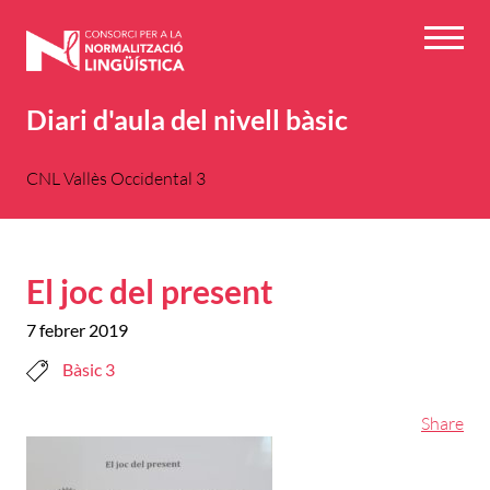
Vés
al
Menú
contingut
Diari d'aula del nivell bàsic
CNL Vallès Occidental 3
El joc del present
7 febrer 2019
Bàsic 3
Share