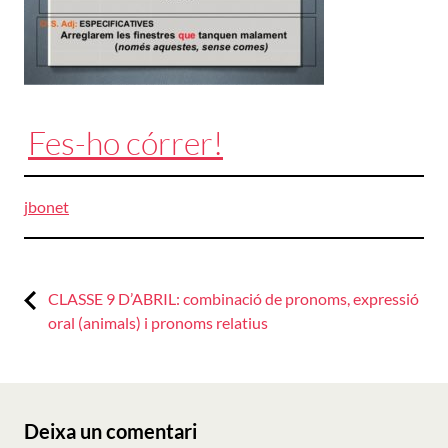
Fes-ho córrer!
jbonet
Previous:
Navegació
CLASSE 9 D’ABRIL: combinació de pronoms, expressió
oral (animals) i pronoms relatius
d'entrades
Deixa un comentari