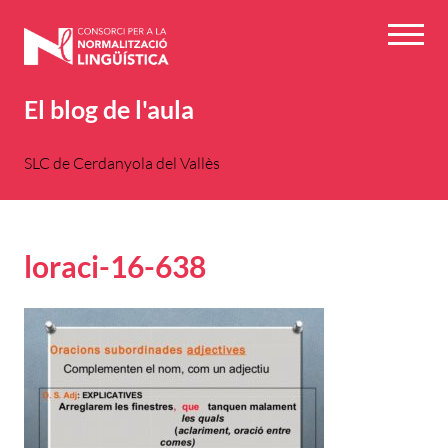
Vés
al
Menú
contingut
El blog de l'aula
SLC de Cerdanyola del Vallès
loraci-16-638