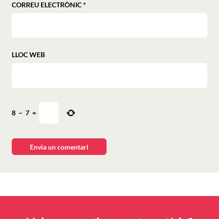
CORREU ELECTRÒNIC
*
LLOC WEB
8
−
7
=