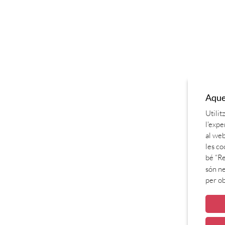
Aques
Utilit
l'expe
al web
les co
bé “Re
són ne
per o