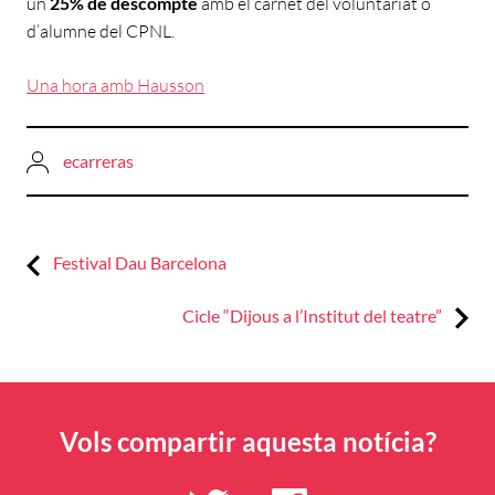
un
25% de descompte
amb el carnet del voluntariat o
d’alumne del CPNL.
Una hora amb Hausson
ecarreras
Previous:
Navegació
Festival Dau Barcelona
d'entrades
Next:
Cicle “Dijous a l’Institut del teatre”
Vols compartir aquesta notícia?