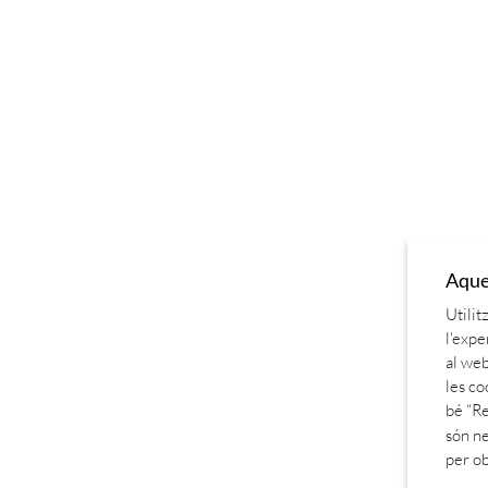
Aques
Utilit
l'expe
al web
les co
bé “Re
són ne
per o