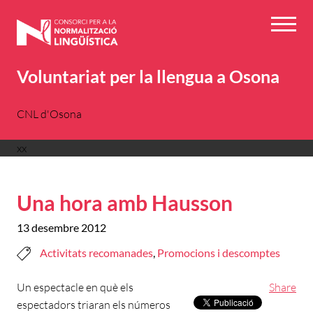
Vés
al
Menú
contingut
Voluntariat per la llengua a Osona
CNL d'Osona
xx
Una hora amb Hausson
13 desembre 2012
Activitats recomanades
,
Promocions i descomptes
Un espectacle en què els
Share
espectadors triaran els números