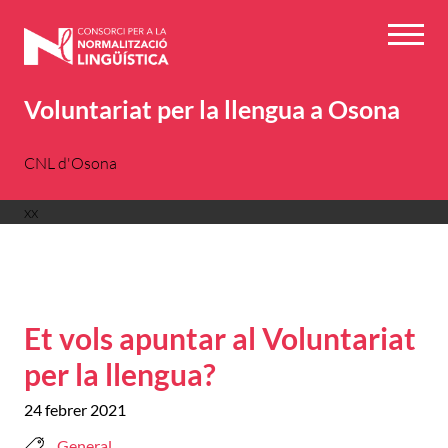
Vés
al
Menú
contingut
Voluntariat per la llengua a Osona
CNL d'Osona
xx
Et vols apuntar al Voluntariat
per la llengua?
24 febrer 2021
General