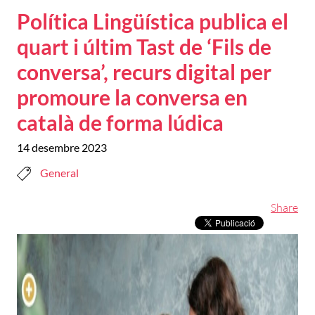
Política Lingüística publica el
quart i últim Tast de ‘Fils de
conversa’, recurs digital per
promoure la conversa en
català de forma lúdica
14 desembre 2023
General
Share