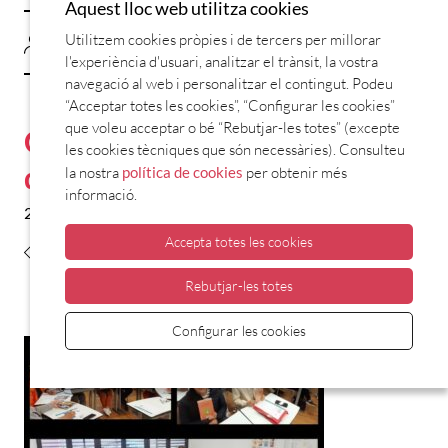
Aquest lloc web utilitza cookies
Utilitzem cookies pròpies i de tercers per millorar
gbaladas
l'experiència d'usuari, analitzar el trànsit, la vostra
navegació al web i personalitzar el contingut. Podeu
“Acceptar totes les cookies”, “Configurar les cookies”
que voleu acceptar o bé “Rebutjar-les totes” (excepte
Comença el reforç de lectura
les cookies tècniques que són necessàries). Consulteu
del curs 2023-2024
la nostra
política de cookies
per obtenir més
informació.
26 octubre 2023
Accepta totes les cookies
General
Rebutjar-les totes
Share
Configurar les cookies