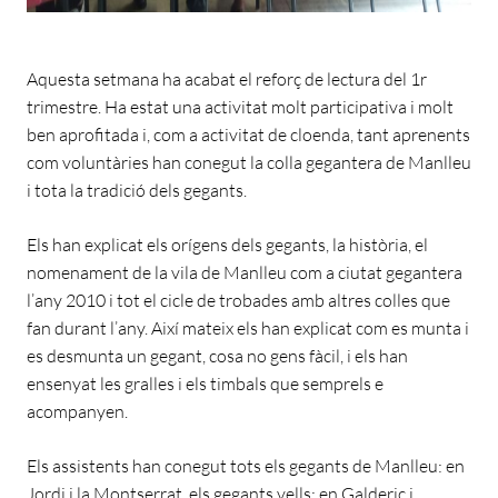
Aquesta setmana ha acabat el reforç de lectura del 1r
trimestre. Ha estat una activitat molt participativa i molt
ben aprofitada i, com a activitat de cloenda, tant aprenents
com voluntàries han conegut la colla gegantera de Manlleu
i tota la tradició dels gegants.
Els han explicat els orígens dels gegants, la història, el
nomenament de la vila de Manlleu com a ciutat gegantera
l’any 2010 i tot el cicle de trobades amb altres colles que
fan durant l’any. Així mateix els han explicat com es munta i
es desmunta un gegant, cosa no gens fàcil, i els han
ensenyat les gralles i els timbals que semprels e
acompanyen.
Els assistents han conegut tots els gegants de Manlleu: en
Jordi i la Montserrat, els gegants vells; en Galderic i