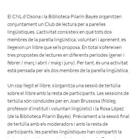
El CNL d’Osona i la Biblioteca Pilarín Bayés organitzen
conjuntament un Club de lectura per a parelles
lingüístiques. L’activitat consisteix en què tots dos
membres de la parella lingüística, voluntari i aprenent, es
llegeixin un llibre que se’ls proposa. En total s’ofereixen
tres propostes de lectures en diferents períodes (gener i
febrer / març i abril / maig i juny). Per tant, és una activitat
està pensada per als dos membres de la parella lingüística.
Un cop llegit el llibre, s’organitza una sessió de tertúlia
sobre el llibre amb la resta de participants. Les sessions de
tertúlia són conduïdes per en Joan Brussosa (filòleg,
professor d’institut i voluntari lingüístic) i la Rosa López
(de la Biblioteca Pilarín Bayés). Prèviament a la sessió final
de tertúlia amb els moderadors i amb la resta de
participants, les parelles lingüístiques han compartit la