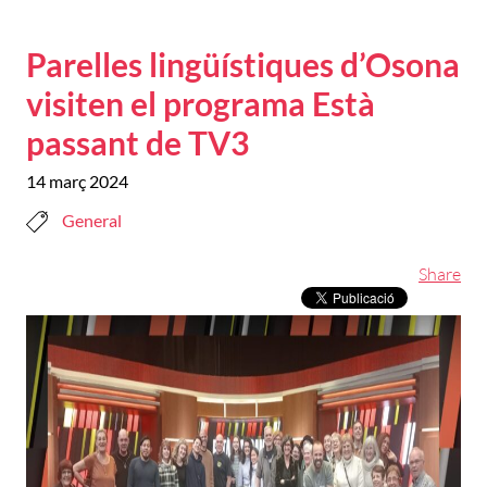
Parelles lingüístiques d’Osona
visiten el programa Està
passant de TV3
14 març 2024
General
Share