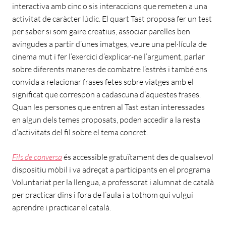
interactiva amb cinc o sis interaccions que remeten a una
activitat de caràcter lúdic. El quart Tast proposa fer un test
per saber si som gaire creatius, associar parelles ben
avingudes a partir d’unes imatges, veure una pel·lícula de
cinema mut i fer l’exercici d’explicar-ne l’argument, parlar
sobre diferents maneres de combatre l’estrès i també ens
convida a relacionar frases fetes sobre viatges amb el
significat que correspon a cadascuna d’aquestes frases.
Quan les persones que entren al Tast estan interessades
en algun dels temes proposats, poden accedir a la resta
d’activitats del fil sobre el tema concret.
Fils de conversa
és accessible gratuïtament des de qualsevol
dispositiu mòbil i va adreçat a participants en el programa
Voluntariat per la llengua, a professorat i alumnat de català
per practicar dins i fora de l’aula i a tothom qui vulgui
aprendre i practicar el català.