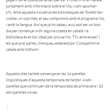
juntament amb informació sobre el VxL i com apuntar-
s’hi
.
Amb aquesta iniciativa les biblioteques de Torelló fan
visible, un cop més, el seu compromís amb el programa VxL
i amb la llengua. Així que ja ho sabeu, avui pot ser un bon
dia per començar a dir alguna coseta en català i la
biblioteca és el lloc ideal per provar-ho. T’hi atreveixes? I
els que ja el parleu, trenqueu estereotips! Compartim el
català amb tothom!
Aquests dies també començaran les 14 parelles
lingüístiques d’aquesta temporada de tardor. 4 són
parelles que continuen de la temporada de primavera i 10
són parelles noves.