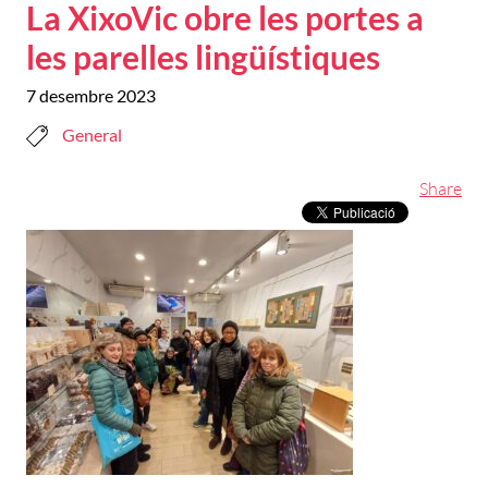
La XixoVic obre les portes a
les parelles lingüístiques
7 desembre 2023
General
Share