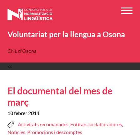
Vés
al
Menú
contingut
Voluntariat per la llengua a Osona
CNL d'Osona
xx
El documental del mes de
març
18 febrer 2014
Activitats recomanades
,
Entitats col·laboradores
,
Notícies
,
Promocions i descomptes