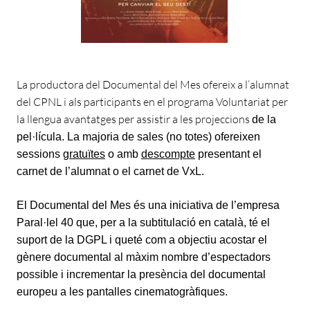
La productora
del
Documental
del
Mes
ofereix a l’alumnat
del
CPNL i als participants en
el
programa Voluntariat per
la llengua avantatges per assistir a les projeccions
de la
pel·lícula.
La majoria de sales (no totes) ofereixen
sessions
gratuïtes
o amb
descompte
presentant
el
carnet de l’alumnat o
el
carnet de VxL
.
El
Documental
del
Mes
és una iniciativa de l’empresa
Paral·lel 40 que, per a la subtitulació en català, té
el
suport de la DGPL i queté com a objectiu acostar el
gènere documental al màxim nombre d’espectadors
possible i incrementar la presència del documental
europeu a les pantalles cinematogràfiques.