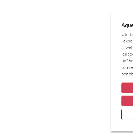
Aques
Utilit
l'expe
al web
les co
bé “Re
són ne
per o