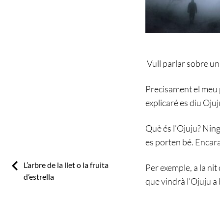
Vull parlar sobre un
Precisament el meu p
explicaré es diu Ojuj
Què és l’Ojuju? Ning
es porten bé. Encara
Previous:
L’arbre de la llet o la fruita
Per exemple, a la ni
d’estrella
que vindrà l’Ojuju a