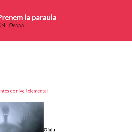
Prenem la paraula
CNL Osona
ntes de nivell elemental
Ojuju