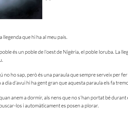
a llegenda que hi ha al meu país.
oble és un poble de l’oest de Nigèria, el poble Ioruba. La ll
u.
ú no ho sap, però és una paraula que sempre serveix per fer
 a dia d’avui hi ha gent gran que aquesta paraula els fa tremo
t quan anem a dormir, als nens que no s’han portat bé durant 
 buscar-los i automàticament es posen a plorar.