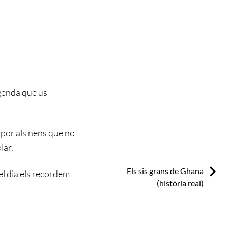
egenda que us
 por als nens que no
lar.
Next:
Els sis grans de Ghana
el dia els recordem
(història real)