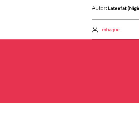
Autor:
Lateefat (Nigè
mbaque
Navegació
d'entrades