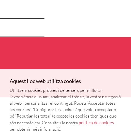
Aquest lloc web utilitza cookies
Utilitzem cookies pròpies i de tercers per millorar
l'experiència d'usuari, analitzar el trànsit, la vostra navegació
al web i personalitzar el contingut. Podeu “Acceptar totes
les cookies”, “Configurar les cookies” que voleu acceptar o
bé “Rebutjar-les totes” (excepte les cookies tècniques que
són necessàries). Consulteu la nostra
política de cookies
per obtenir més informació.