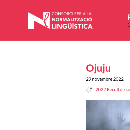
Vés
al
contingut
Ojuju
29 novembre 2022
2022 Recull de co