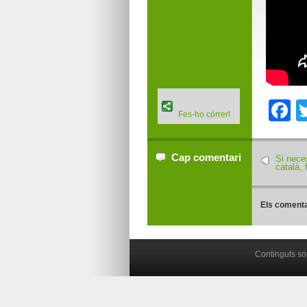
F
Fes-ho córrer!
Cap comentari
Si nece
català, 
Els comenta
Continguts so