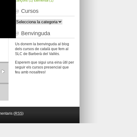
cançons
(1)
Elemental
(1)
Cursos
Cursos
Benvinguda
Us donem la benvinguda al blog
dels cursos de català que fem al
SLC de Barberà del Vallès.
Esperem que sigui una eina útil per
seguir els cursos presencial que
feu amb nosaltres!
entaris (
RSS
)