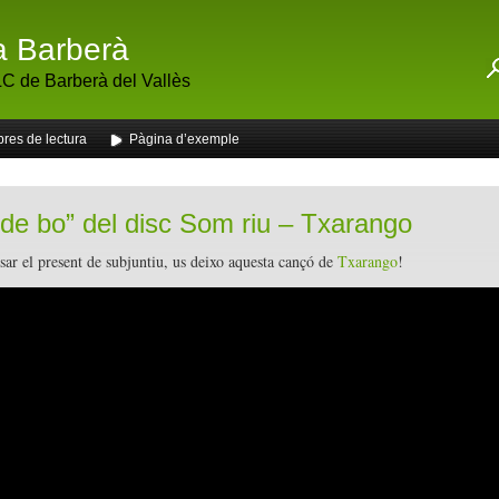
a Barberà
C de Barberà del Vallès
bres de lectura
Pàgina d’exemple
 de bo” del disc Som riu – Txarango
ssar el present de subjuntiu, us deixo aquesta cançó de
Txarango
!