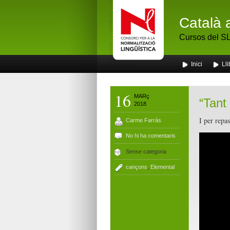
Català 
Cursos del SL
Inici
Lli
16
MARç
“Tant
2018
I per repa
Carme Farràs
No hi ha comentaris
Sense categoria
cançons
,
Elemental