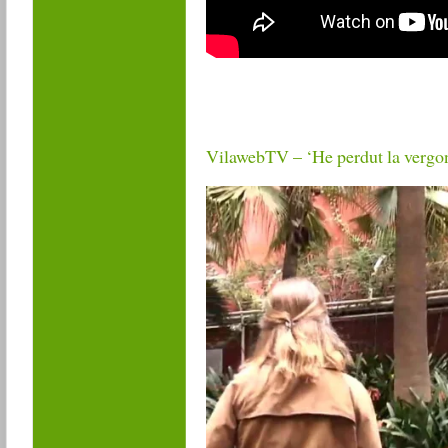
VilawebTV – ‘He perdut la vergony