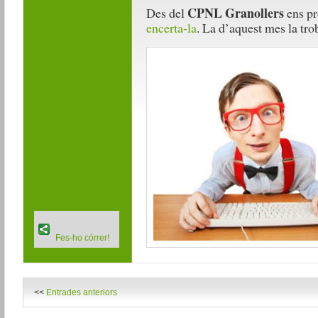
CPNL Granollers
Des del
ens pr
encerta-la
. La d’aquest mes la trob
Fes-ho córrer!
<<
Entrades anteriors