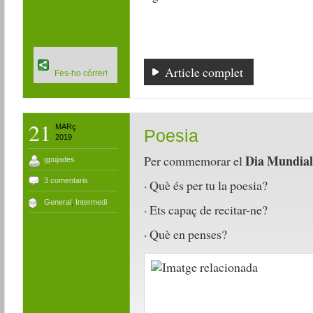
Article complet
Fes-ho córrer!
21
MARç
Poesia
2019
Dia Mundial 
Per commemorar el
gpujades
3 comentaris
· Què és per tu la poesia?
General
,
Intermedi
· Ets capaç de recitar-ne?
· Què en penses?