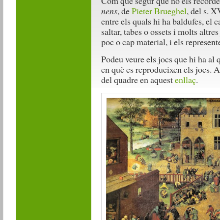
Com que segur que no els recorde
nens
, de
Pieter Brueghel
, del s. X
entre els quals hi ha baldufes, el ca
saltar, tabes o ossets i molts altre
poc o cap material, i els represen
Podeu veure els jocs que hi ha al
en què es reprodueixen els jocs. A
del quadre en aquest
enllaç
.