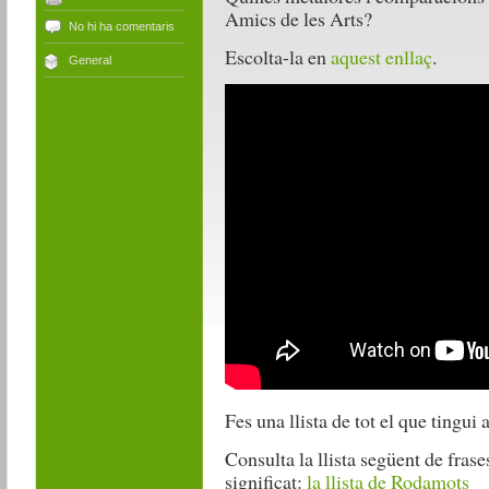
Amics de les Arts?
No hi ha comentaris
Escolta-la en
aquest enllaç
.
General
Fes una llista de tot el que tingu
Consulta la llista següent de frase
significat:
la llista de Rodamots