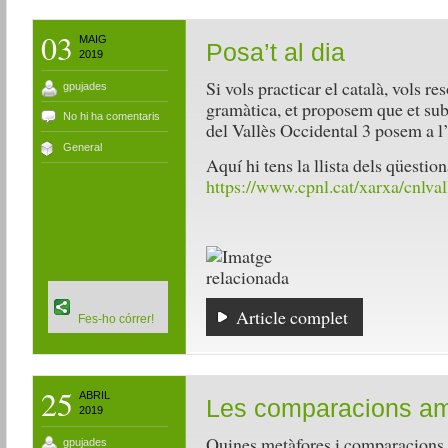
03
MAIG
Posa’t al dia
2019
Si vols practicar el català, vols re
gpujades
gramàtica, et proposem que et sub
No hi ha comentaris
del Vallès Occidental 3 posem a l
General
Aquí hi tens la llista dels qüestion
https://www.cpnl.cat/xarxa/cnlval
Article complet
Fes-ho córrer!
25
ABRIL
Les comparacions am
2019
Quines metàfores i comparacions 
gpujades