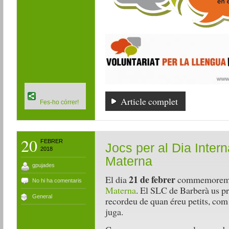
Article complet
Fes-ho córrer!
20
FEBRER
Jocs per al Dia Inter
2018
Materna
gpujades
21 de febrer
El dia
commemorem
No hi ha comentaris
Materna
. El SLC de Barberà us pr
General
recordeu de quan éreu petits, com 
juga.