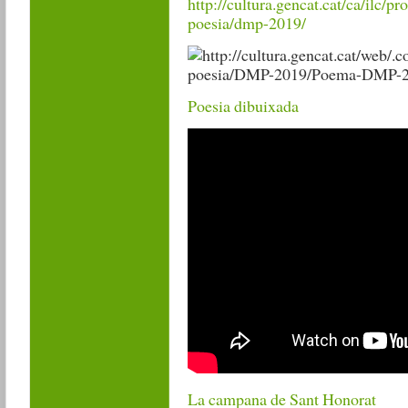
http://cultura.gencat.cat/ca/ilc/p
poesia/dmp-2019/
Poesia dibuixada
La campana de Sant Honorat