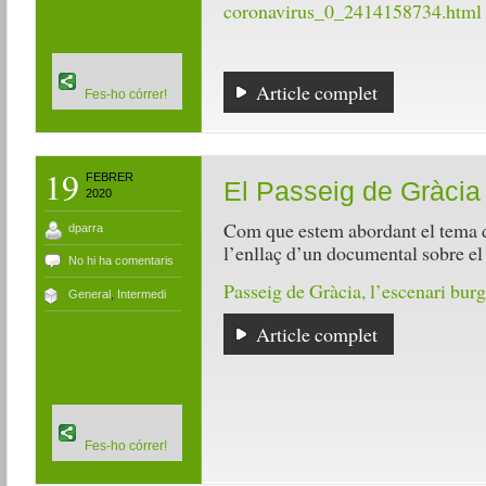
coronavirus_0_2414158734.html
Article complet
Fes-ho córrer!
19
FEBRER
El Passeig de Gràcia
2020
Com que estem abordant el tema del
dparra
l’enllaç d’un documental sobre el
No hi ha comentaris
Passeig de Gràcia, l’escenari burg
General
,
Intermedi
Article complet
Fes-ho córrer!