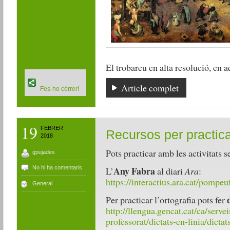
El trobareu en alta resolució, en 
Article complet
Fes-ho córrer!
19
FEBRER
Recursos per practica
2018
Pots practicar amb les activitats s
gpujades
No hi ha comentaris
Any Fabra
L’
al diari
Ara
:
https://interactius.ara.cat/pompeu
General
Per practicar l’ortografia pots fer
http://llengua.gencat.cat/ca/serve
professorat/dictats-en-linia/dictat