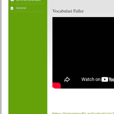
No hi ha comentaris
General
Vocabulari Faller
https://apuntmedia.es/va/noticies/