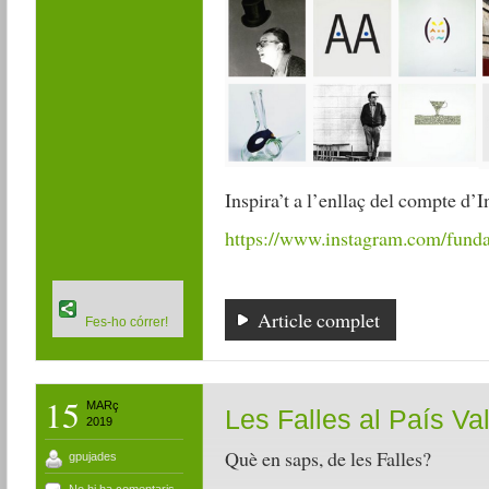
Inspira’t a l’enllaç del compte d’
https://www.instagram.com/funda
Article complet
Fes-ho córrer!
15
MARç
Les Falles al País Va
2019
Què en saps, de les Falles?
gpujades