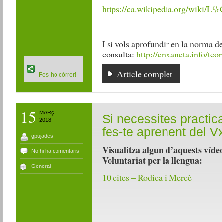
https://ca.wikipedia.org/wiki/
I si vols aprofundir en la norma de 
consulta:
http://enxaneta.info/teor
Article complet
Fes-ho córrer!
15
MARç
Si necessites practic
2018
fes-te aprenent del V
gpujades
Visualitza algun d’aquests víd
No hi ha comentaris
Voluntariat per la llengua:
General
10 cites – Rodica i Mercè