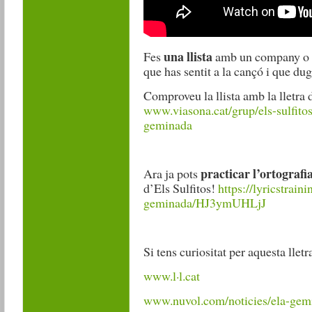
una llista
Fes
amb un company o c
que has sentit a la cançó i que du
Comproveu la llista amb la lletra 
www.viasona.cat/grup/els-sulfitos
geminada
practicar l’ortografi
Ara ja pots
d’Els Sulfitos!
https://lyricstraini
geminada/HJ3ymUHLjJ
Si tens curiositat per aquesta lletr
www.l·l.cat
www.nuvol.com/noticies/ela-gemi