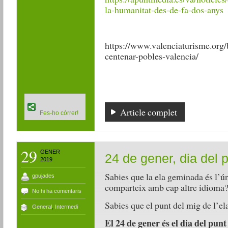
la-humanitat-des-de-fa-dos-anys
https://www.valenciaturisme.org/
centenar-pobles-valencia/
Article complet
Fes-ho córrer!
29
GENER
24 de gener, dia del p
2019
Sabies que la ela geminada és l’úni
gpujades
comparteix amb cap altre idioma
No hi ha comentaris
Sabies que el punt del mig de l’el
General
,
Intermedi
El 24 de gener és el dia del punt 