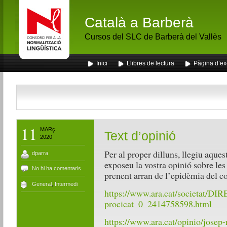
Català a Barberà
Cursos del SLC de Barberà del Vallès
Inici
Llibres de lectura
Pàgina d’e
11
MARç
Text d’opinió
2020
Per al proper dilluns, llegiu aquest
dparra
exposeu la vostra opinió sobre les
No hi ha comentaris
prenent arran de l’epidèmia del c
General
,
Intermedi
https://www.ara.cat/societat/DIR
procicat_0_2414758598.html
https://www.ara.cat/opinio/jose