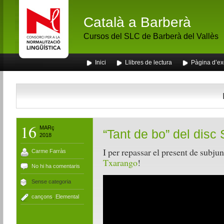
Català a Barberà
Cursos del SLC de Barberà del Vallès
Inici
Llibres de lectura
Pàgina d’e
16
MARç
“Tant de bo” del disc
2018
I per repassar el present de subju
Carme Farràs
Txarango
!
No hi ha comentaris
Sense categoria
cançons
,
Elemental