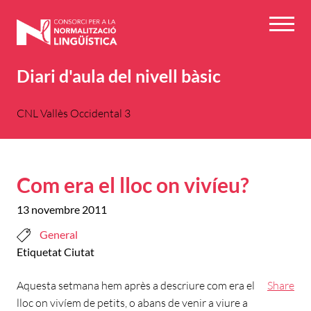
Vés
al
Menú
contingut
Diari d'aula del nivell bàsic
CNL Vallès Occidental 3
Com era el lloc on vivíeu?
13 novembre 2011
General
Etiquetat
Ciutat
Aquesta setmana hem après a descriure com era el
Share
lloc on vivíem de petits, o abans de venir a viure a