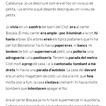
Catalunya. Jo us descriuré com era el lloc on vivia jo de
petita, i us animo a què després descrigueu on vivieu de
petits.
Jo
vivia
en un
xamfrà
del barri del Clot,
era
al carrer
Biscaia. El meu carrer
era ample
i
poc il·luminat
a la nit,
hi
havia
arbres. Els arbres
eren
els típics plataners que hi ha
per tot Barcelona! No hi havia
papereres
, ni
bancs
. Hi
teníem
de tot: un
supermercat
petit, una
polleria
, una
adrogueria
i una
pastisseria
. Teníem la
parada del metro
Clot molt
a prop
de casa, i a la
cantonada
,
tombant a mà
dreta
, hi havia una
parada d’autobús
. La casa del
davant
era un antic magatzem de cotó i un dia a la nit, que
feia
molta olor a fum, la casa
s’estava
cremant i hi havia molts
bombers que
intentaven
apagar el foc.
Ara al carrer Biscaia ja no hi ha el supermercat ni la polleria,
l’adrogueria encara hi és, i la pastisseria ha canviat de nom