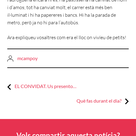
i d’amos; tot ha canviat molt, el carrer està més ben
il·luminat i hi ha papereres i bancs. Hi ha la parada de
metro, però ja no hi para l’autobús.
Ara expliqueu vosaltres com era el lloc on vivíeu de petits!
mcampoy
Previous:
Navegació
EL CONVIDAT. Us presento…
d'entrades
Next:
Què fas durant el dia?
Vols compartir aquesta notícia?